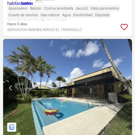
Aparcadero
Balcón
Cocina amoblada
Jacuzzi
Vista panorámica
Cuarto de servicio
Gas natural
Agua
Electricidad
Depósito
Seguridad privada
Piscina
Jardín
Hace 5 días
SERVICIOS INMOBILIARIOS EL TRIANGULO