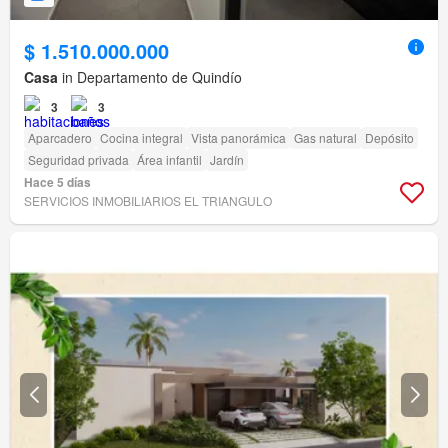
$ 1.510.000.000
Casa
in Departamento de Quindío
3
3
Aparcadero
Cocina integral
Vista panorámica
Gas natural
Depósito
Seguridad privada
Área infantil
Jardín
Hace 5 días
SERVICIOS INMOBILIARIOS EL TRIANGULO