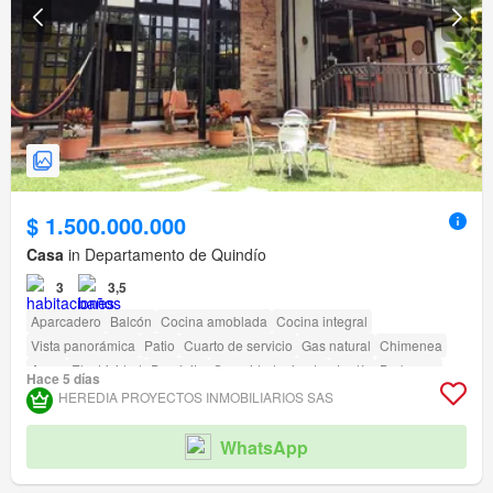
$ 1.500.000.000
Casa
in Departamento de Quindío
3
3,5
Aparcadero
Balcón
Cocina amoblada
Cocina integral
Vista panorámica
Patio
Cuarto de servicio
Gas natural
Chimenea
Agua
Electricidad
Depósito
Seguridad privada
Jardín
Barbecue
Hace 5 días
Acceso para personas con discapacidad
HEREDIA PROYECTOS INMOBILIARIOS SAS
WhatsApp