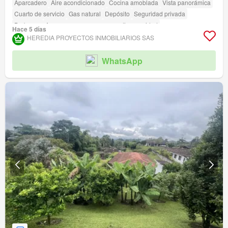
Aparcadero
Aire acondicionado
Cocina amoblada
Vista panorámica
Cuarto de servicio
Gas natural
Depósito
Seguridad privada
Barbecue
Acceso para personas con discapacidad
Hace 5 días
HEREDIA PROYECTOS INMOBILIARIOS SAS
WhatsApp