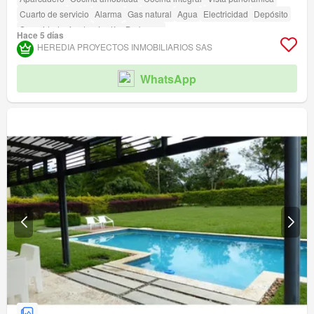
Cuarto de servicio
Alarma
Gas natural
Agua
Electricidad
Depósito
Seguridad privada
Jardín
Barbecue
Hace 5 días
Acceso para personas con discapacidad
HEREDIA PROYECTOS INMOBILIARIOS SAS
WhatsApp