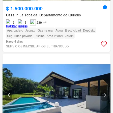
$ 1.500.000.000
Casa
in La Tebaida, Departamento de Quindío
3
5
230 m²
Aparcadero
Jacuzzi
Gas natural
Agua
Electricidad
Depósito
Seguridad privada
Piscina
Área infantil
Jardín
Hace 5 días
SERVICIOS INMOBILIARIOS EL TRIANGULO