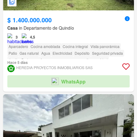
$ 1.400.000.000
Casa
in Departamento de Quindío
3
4,5
Aparcadero
Cocina amoblada
Cocina integral
Vista panorámica
Patio
Gas natural
Agua
Electricidad
Depósito
Seguridad privada
Jardín
Barbecue
Acceso para personas con discapacidad
Hace 5 días
HEREDIA PROYECTOS INMOBILIARIOS SAS
WhatsApp