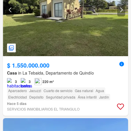
$ 1.550.000.000
Casa
in La Tebaida, Departamento de Quindío
3
3
220 m²
Aparcadero
Jacuzzi
Cuarto de servicio
Gas natural
Agua
Electricidad
Depósito
Seguridad privada
Área infantil
Jardín
Hace 5 días
SERVICIOS INMOBILIARIOS EL TRIANGULO