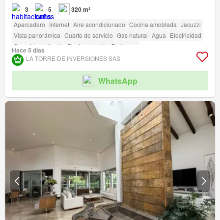
3
5
320 m²
Aparcadero
Internet
Aire acondicionado
Cocina amoblada
Jacuzzi
Vista panorámica
Cuarto de servicio
Gas natural
Agua
Electricidad
Seguridad privada
Piscina
Jardín
Barbecue
Hace 5 días
Acceso para personas con discapacidad
LA TORRE DE INVERSIONES SAS
WhatsApp