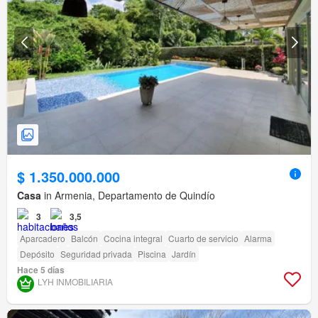
$ 1.350.000.000
Casa
in Armenia, Departamento de Quindío
3
3,5
Aparcadero
Balcón
Cocina integral
Cuarto de servicio
Alarma
Depósito
Seguridad privada
Piscina
Jardín
Hace 5 días
LYH INMOBILIARIA