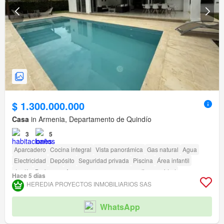
$ 1.300.000.000
Casa
in Armenia, Departamento de Quindío
3
5
Aparcadero
Cocina integral
Vista panorámica
Gas natural
Agua
Electricidad
Depósito
Seguridad privada
Piscina
Área infantil
Jardín
Barbecue
Acceso para personas con discapacidad
Hace 5 días
HEREDIA PROYECTOS INMOBILIARIOS SAS
WhatsApp