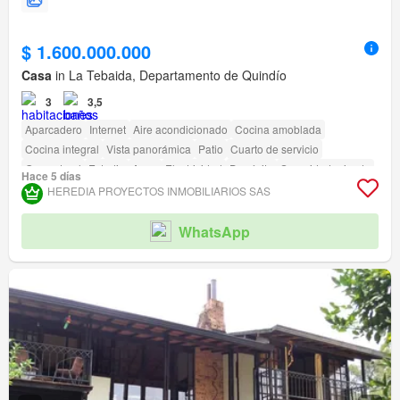
$ 1.600.000.000
Casa
in La Tebaida, Departamento de Quindío
3
3,5
Aparcadero
Internet
Aire acondicionado
Cocina amoblada
Cocina integral
Vista panorámica
Patio
Cuarto de servicio
Gas natural
Estudio
Agua
Electricidad
Depósito
Seguridad privada
Hace 5 días
Gimnasio
Piscina
Jardín
Barbecue
HEREDIA PROYECTOS INMOBILIARIOS SAS
Acceso para personas con discapacidad
Cancha de tenis
WhatsApp