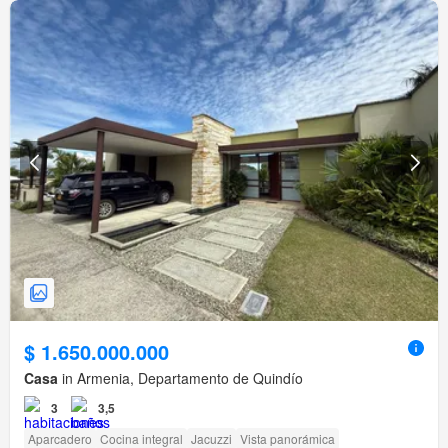
$ 1.650.000.000
Casa
in Armenia, Departamento de Quindío
3
3,5
Aparcadero
Cocina integral
Jacuzzi
Vista panorámica