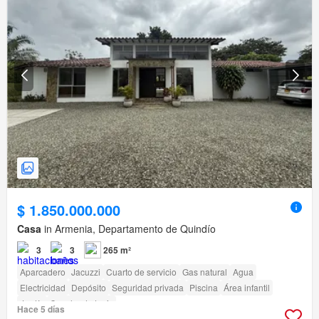
$ 1.850.000.000
Casa
in Armenia, Departamento de Quindío
3
3
265 m²
Aparcadero
Jacuzzi
Cuarto de servicio
Gas natural
Agua
Electricidad
Depósito
Seguridad privada
Piscina
Área infantil
Jardín
Cancha de tenis
Hace 5 días