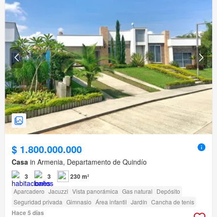
$ 1.800.000.000
Casa
in Armenia, Departamento de Quindío
3
3
230 m²
Aparcadero
Jacuzzi
Vista panorámica
Gas natural
Depósito
Seguridad privada
Gimnasio
Área infantil
Jardín
Cancha de tenis
Hace 5 días