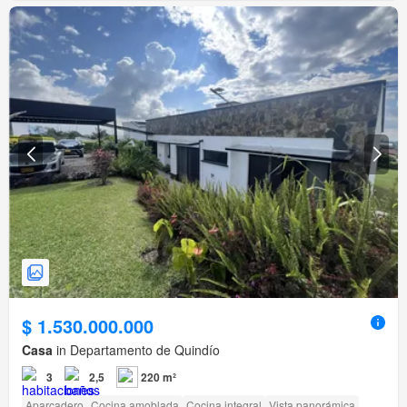
$ 1.530.000.000
Casa
in Departamento de Quindío
3
2,5
220 m²
Aparcadero
Cocina amoblada
Cocina integral
Vista panorámica