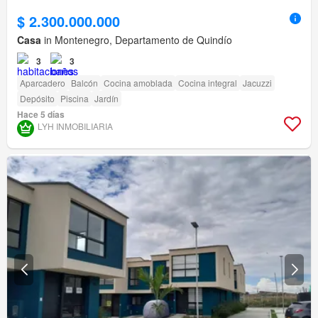
$ 2.300.000.000
Casa
in Montenegro, Departamento de Quindío
3
3
Aparcadero
Balcón
Cocina amoblada
Cocina integral
Jacuzzi
Depósito
Piscina
Jardín
Hace 5 días
LYH INMOBILIARIA