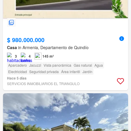
$ 980.000.000
Casa
in Armenia, Departamento de Quindío
3
4
145 m²
Aparcadero
Jacuzzi
Vista panorámica
Gas natural
Agua
Electricidad
Seguridad privada
Área infantil
Jardín
Hace 5 días
SERVICIOS INMOBILIARIOS EL TRIANGULO