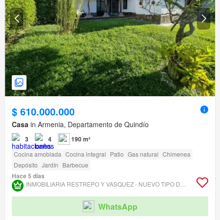
$ 610.000.000
Casa
in Armenia, Departamento de Quindío
3
4
190 m²
Cocina amoblada
Cocina integral
Patio
Gas natural
Chimenea
Depósito
Jardín
Barbecue
Hace 5 días
INMOBILIARIA RESTREPO Y VASQUEZ - NUEVO TIPO DE OBJETO DEAL
WhatsApp