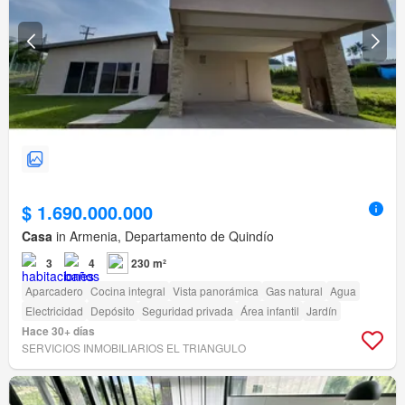
$ 1.690.000.000
Casa
in Armenia, Departamento de Quindío
3
4
230 m²
Aparcadero
Cocina integral
Vista panorámica
Gas natural
Agua
Electricidad
Depósito
Seguridad privada
Área infantil
Jardín
Hace 30+ días
SERVICIOS INMOBILIARIOS EL TRIANGULO