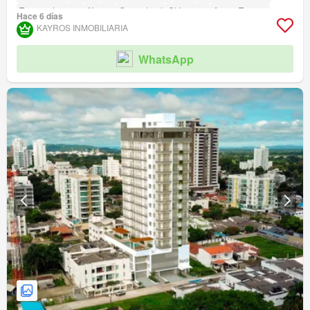
Tanque de agua
Alarma
Gas natural
Chimenea
Agua
Terraza
Hace 6 días
Seguridad privada
Gimnasio
Piscina
Área infantil
Ascensor
Sauna
KAYROS INMOBILIARIA
Jardín
Barbecue
Caseta de vigilancia
Acceso para personas con discapacidad
Cancha de tenis
WhatsApp