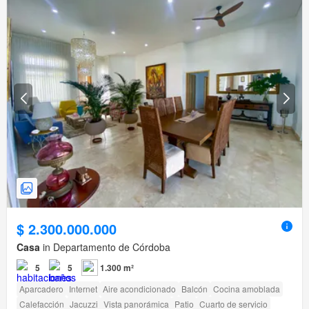
$ 2.300.000.000
Casa
in Departamento de Córdoba
5
5
1.300 m²
Aparcadero
Internet
Aire acondicionado
Balcón
Cocina amoblada
Calefacción
Jacuzzi
Vista panorámica
Patio
Cuarto de servicio