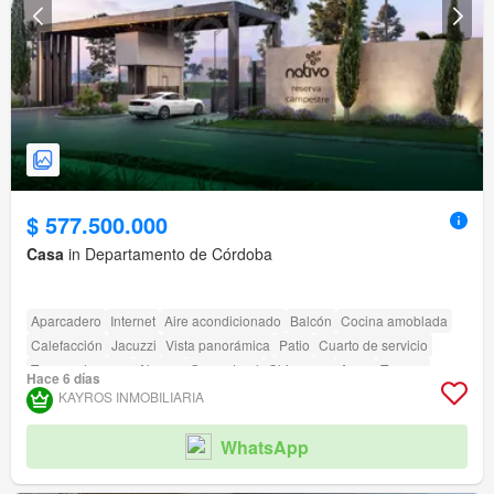
$ 577.500.000
Casa
in Departamento de Córdoba
Aparcadero
Internet
Aire acondicionado
Balcón
Cocina amoblada
Calefacción
Jacuzzi
Vista panorámica
Patio
Cuarto de servicio
Tanque de agua
Alarma
Gas natural
Chimenea
Agua
Terraza
Hace 6 días
Seguridad privada
Gimnasio
Piscina
Área infantil
Ascensor
Sauna
KAYROS INMOBILIARIA
Jardín
Barbecue
Caseta de vigilancia
Acceso para personas con discapacidad
Cancha de tenis
WhatsApp