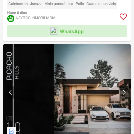
Calefacción
Jacuzzi
Vista panorámica
Patio
Cuarto de servicio
Tanque de agua
Alarma
Gas natural
Chimenea
Agua
Terraza
Hace 6 días
Seguridad privada
Gimnasio
Piscina
Área infantil
Ascensor
Sauna
KAYROS INMOBILIARIA
Jardín
Barbecue
Caseta de vigilancia
Acceso para personas con discapacidad
Cancha de tenis
WhatsApp