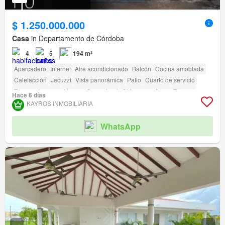
$ 1.250.000.000
Casa
in Departamento de Córdoba
4
5
194 m²
Aparcadero
Internet
Aire acondicionado
Balcón
Cocina amoblada
Calefacción
Jacuzzi
Vista panorámica
Patio
Cuarto de servicio
Tanque de agua
Alarma
Gas natural
Chimenea
Agua
Terraza
Hace 6 días
Seguridad privada
Gimnasio
Piscina
Área infantil
Ascensor
Sauna
KAYROS INMOBILIARIA
Jardín
Barbecue
Caseta de vigilancia
Acceso para personas con discapacidad
Cancha de tenis
WhatsApp