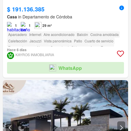
$ 191.136.385
Casa
in Departamento de Córdoba
1
1
29 m²
Aparcadero
Internet
Aire acondicionado
Balcón
Cocina amoblada
Calefacción
Jacuzzi
Vista panorámica
Patio
Cuarto de servicio
Tanque de agua
Alarma
Gas natural
Chimenea
Agua
Terraza
Hace 6 días
Seguridad privada
Gimnasio
Piscina
Área infantil
Ascensor
Sauna
KAYROS INMOBILIARIA
Jardín
Barbecue
Caseta de vigilancia
Acceso para personas con discapacidad
Cancha de tenis
WhatsApp