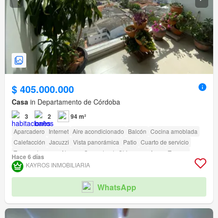
$ 405.000.000
Casa
in Departamento de Córdoba
3
2
94 m²
Aparcadero
Internet
Aire acondicionado
Balcón
Cocina amoblada
Calefacción
Jacuzzi
Vista panorámica
Patio
Cuarto de servicio
Tanque de agua
Alarma
Gas natural
Chimenea
Agua
Terraza
Hace 6 días
Seguridad privada
Gimnasio
Piscina
Área infantil
Ascensor
Sauna
KAYROS INMOBILIARIA
Jardín
Barbecue
Caseta de vigilancia
Acceso para personas con discapacidad
Cancha de tenis
WhatsApp