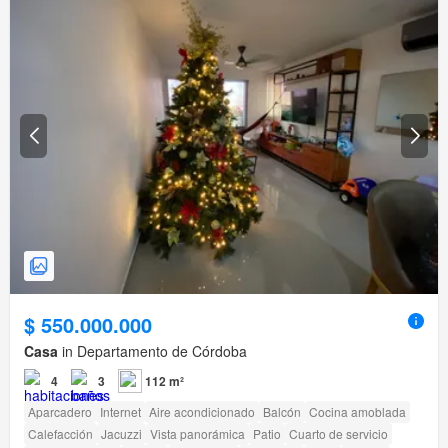
$ 550.000.000
Casa
in Departamento de Córdoba
4
3
112 m²
Aparcadero
Internet
Aire acondicionado
Balcón
Cocina amoblada
Calefacción
Jacuzzi
Vista panorámica
Patio
Cuarto de servicio