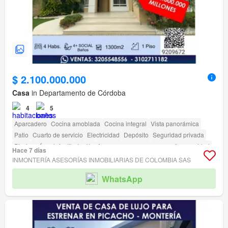
$ 2.100.000.000
Casa
in Departamento de Córdoba
4
5
Aparcadero
Cocina amoblada
Cocina integral
Vista panorámica
Patio
Cuarto de servicio
Electricidad
Depósito
Seguridad privada
Piscina
Área infantil
Jardín
Acceso para personas con discapacidad
Hace 7 días
INMONTERÍA ASESORÍAS INMOBILIARIAS DE COLOMBIA SAS
WhatsApp