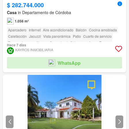
$ 282.744.000
Casa
in Departamento de Córdoba
1.056 m²
Aparcadero
Internet
Aire acondicionado
Balcón
Cocina amoblada
Calefacción
Jacuzzi
Vista panorámica
Patio
Cuarto de servicio
Tanque de agua
Alarma
Gas natural
Chimenea
Agua
Terraza
Hace 7 días
Seguridad privada
Gimnasio
Piscina
Área infantil
Ascensor
Sauna
KAYROS INMOBILIARIA
Jardín
Barbecue
Caseta de vigilancia
Acceso para personas con discapacidad
Cancha de tenis
WhatsApp