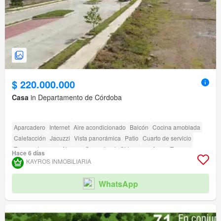
$ 220.000.000
Casa
in Departamento de Córdoba
Aparcadero
Internet
Aire acondicionado
Balcón
Cocina amoblada
Calefacción
Jacuzzi
Vista panorámica
Patio
Cuarto de servicio
Tanque de agua
Alarma
Gas natural
Chimenea
Agua
Terraza
Hace 6 días
Seguridad privada
Gimnasio
Piscina
Área infantil
Ascensor
Sauna
KAYROS INMOBILIARIA
Jardín
Barbecue
Caseta de vigilancia
Acceso para personas con discapacidad
Cancha de tenis
WhatsApp