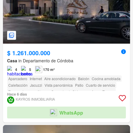
$ 1.261.000.000
Casa
in Departamento de Córdoba
4
5
170 m²
Aparcadero
Internet
Aire acondicionado
Balcón
Cocina amoblada
Calefacción
Jacuzzi
Vista panorámica
Patio
Cuarto de servicio
Tanque de agua
Alarma
Gas natural
Chimenea
Agua
Terraza
Hace 6 días
Seguridad privada
Gimnasio
Piscina
Área infantil
Ascensor
Sauna
KAYROS INMOBILIARIA
Jardín
Barbecue
Caseta de vigilancia
Acceso para personas con discapacidad
Cancha de tenis
WhatsApp