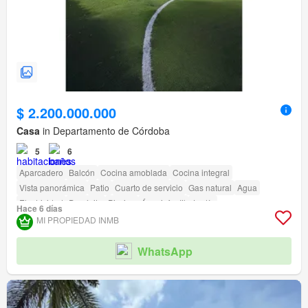
$ 2.200.000.000
Casa
in Departamento de Córdoba
5
6
Aparcadero
Balcón
Cocina amoblada
Cocina integral
Vista panorámica
Patio
Cuarto de servicio
Gas natural
Agua
Electricidad
Depósito
Piscina
Área infantil
Jardín
Hace 6 días
Acceso para personas con discapacidad
MI PROPIEDAD INMB
WhatsApp