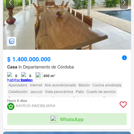
$ 1.400.000.000
Casa
in Departamento de Córdoba
6
6
400 m²
Aparcadero
Internet
Aire acondicionado
Balcón
Cocina amoblada
Calefacción
Jacuzzi
Vista panorámica
Patio
Cuarto de servicio
Tanque de agua
Alarma
Gas natural
Chimenea
Agua
Terraza
Hace 6 días
Seguridad privada
Gimnasio
Piscina
Área infantil
Ascensor
Sauna
KAYROS INMOBILIARIA
Jardín
Barbecue
Caseta de vigilancia
Acceso para personas con discapacidad
Cancha de tenis
WhatsApp