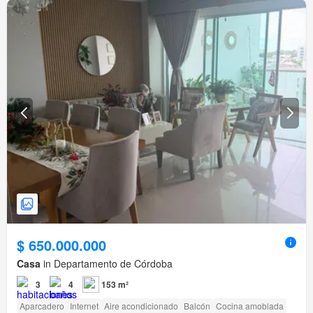
$ 650.000.000
Casa
in Departamento de Córdoba
3
4
153 m²
Aparcadero
Internet
Aire acondicionado
Balcón
Cocina amoblada