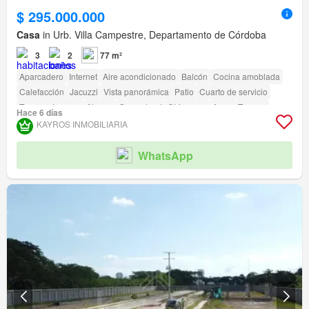
$ 295.000.000
Casa
in Urb. Villa Campestre, Departamento de Córdoba
3
2
77 m²
Aparcadero
Internet
Aire acondicionado
Balcón
Cocina amoblada
Calefacción
Jacuzzi
Vista panorámica
Patio
Cuarto de servicio
Tanque de agua
Alarma
Gas natural
Chimenea
Agua
Terraza
Hace 6 días
Seguridad privada
Gimnasio
Piscina
Área infantil
Ascensor
Sauna
KAYROS INMOBILIARIA
Jardín
Barbecue
Caseta de vigilancia
Acceso para personas con discapacidad
Cancha de tenis
WhatsApp