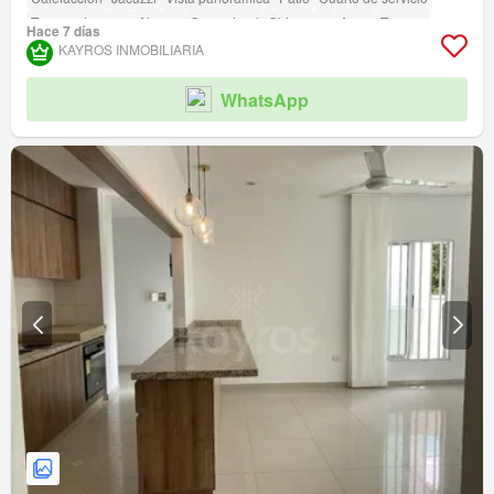
Tanque de agua
Alarma
Gas natural
Chimenea
Agua
Terraza
Hace 7 días
Seguridad privada
Gimnasio
Piscina
Área infantil
Ascensor
Sauna
KAYROS INMOBILIARIA
Jardín
Barbecue
Caseta de vigilancia
Acceso para personas con discapacidad
Cancha de tenis
WhatsApp