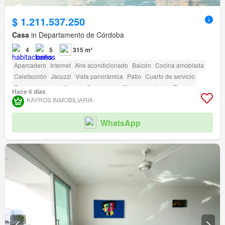
$ 1.211.537.250
Casa
in Departamento de Córdoba
4
5
315 m²
Aparcadero
Internet
Aire acondicionado
Balcón
Cocina amoblada
Calefacción
Jacuzzi
Vista panorámica
Patio
Cuarto de servicio
Tanque de agua
Alarma
Gas natural
Chimenea
Agua
Terraza
Hace 6 días
Seguridad privada
Gimnasio
Piscina
Área infantil
Ascensor
Sauna
KAYROS INMOBILIARIA
Jardín
Barbecue
Caseta de vigilancia
Acceso para personas con discapacidad
Cancha de tenis
WhatsApp