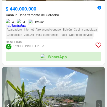
$ 440.000.000
Casa
in Departamento de Córdoba
4
4
125 m²
Aparcadero
Internet
Aire acondicionado
Balcón
Cocina amoblada
Calefacción
Jacuzzi
Vista panorámica
Patio
Cuarto de servicio
Tanque de agua
Alarma
Gas natural
Chimenea
Agua
Terraza
Hace 7 días
Seguridad privada
Gimnasio
Piscina
Área infantil
Ascensor
Sauna
KAYROS INMOBILIARIA
Jardín
Barbecue
Caseta de vigilancia
Acceso para personas con discapacidad
Cancha de tenis
WhatsApp