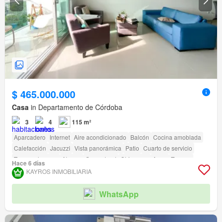
$ 465.000.000
Casa
in Departamento de Córdoba
3
4
115 m²
Aparcadero
Internet
Aire acondicionado
Balcón
Cocina amoblada
Calefacción
Jacuzzi
Vista panorámica
Patio
Cuarto de servicio
Tanque de agua
Alarma
Gas natural
Chimenea
Agua
Terraza
Hace 6 días
Seguridad privada
Gimnasio
Piscina
Área infantil
Ascensor
Sauna
KAYROS INMOBILIARIA
Jardín
Barbecue
Caseta de vigilancia
Acceso para personas con discapacidad
Cancha de tenis
WhatsApp