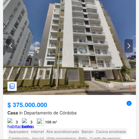
$ 375.000.000
Casa
in Departamento de Córdoba
3
3
106 m²
Aparcadero
Internet
Aire acondicionado
Balcón
Cocina amoblada
Calefacción
Jacuzzi
Vista panorámica
Patio
Cuarto de servicio