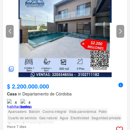
$ 2.200.000.000
Casa
in Departamento de Córdoba
4
4
Aparcadero
Balcón
Cocina integral
Vista panorámica
Patio
Cuarto de servicio
Gas natural
Agua
Electricidad
Seguridad privada
Piscina
Área infantil
Jardín
Hace 7 días