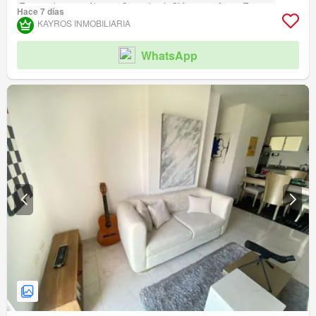
Tanque de agua
Alarma
Gas natural
Chimenea
Agua
Terraza
Hace 7 días
Seguridad privada
Gimnasio
Piscina
Área infantil
Ascensor
Sauna
KAYROS INMOBILIARIA
Jardín
Barbecue
Caseta de vigilancia
Acceso para personas con discapacidad
Cancha de tenis
WhatsApp