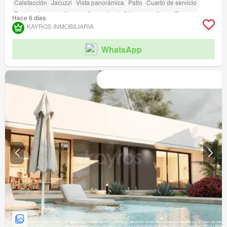
Calefacción
Jacuzzi
Vista panorámica
Patio
Cuarto de servicio
Tanque de agua
Alarma
Gas natural
Chimenea
Agua
Terraza
Hace 6 días
Seguridad privada
Gimnasio
Piscina
Área infantil
Ascensor
Sauna
KAYROS INMOBILIARIA
Jardín
Barbecue
Caseta de vigilancia
Acceso para personas con discapacidad
Cancha de tenis
WhatsApp