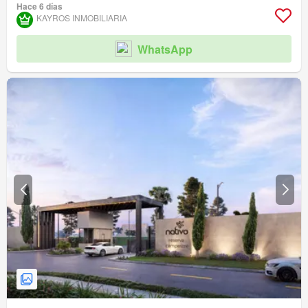
Tanque de agua
Alarma
Gas natural
Chimenea
Agua
Terraza
Hace 6 días
Seguridad privada
Gimnasio
Piscina
Área infantil
Ascensor
Sauna
KAYROS INMOBILIARIA
Jardín
Barbecue
Caseta de vigilancia
Acceso para personas con discapacidad
Cancha de tenis
WhatsApp