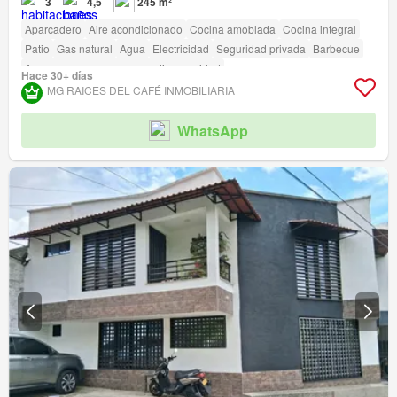
3
4,5
245 m²
Aparcadero
Aire acondicionado
Cocina amoblada
Cocina integral
Patio
Gas natural
Agua
Electricidad
Seguridad privada
Barbecue
Acceso para personas con discapacidad
Hace 30+ días
MG RAICES DEL CAFÉ INMOBILIARIA
WhatsApp