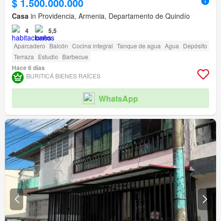
$ 1.500.000.000
Casa
in Providencia, Armenia, Departamento de Quindío
4
5,5
Aparcadero
Balcón
Cocina integral
Tanque de agua
Agua
Depósito
Terraza
Estudio
Barbecue
Hace 6 días
BURITICÁ BIENES RAÍCES
WhatsApp