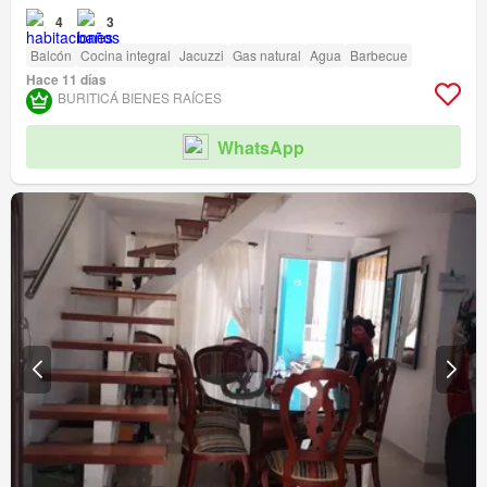
4
3
Balcón
Cocina integral
Jacuzzi
Gas natural
Agua
Barbecue
Hace 11 días
BURITICÁ BIENES RAÍCES
WhatsApp