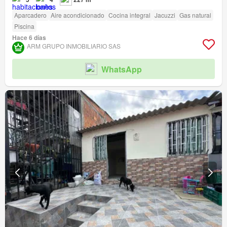
Aparcadero
Aire acondicionado
Cocina integral
Jacuzzi
Gas natural
Piscina
Hace 6 días
ARM GRUPO INMOBILIARIO SAS
WhatsApp