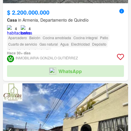
$ 2.200.000.000
Casa
in Armenia, Departamento de Quindío
4
4
Aparcadero
Balcón
Cocina amoblada
Cocina integral
Patio
Cuarto de servicio
Gas natural
Agua
Electricidad
Depósito
Seguridad privada
Jardín
Hace 30+ días
INMOBILIARIA GONZALO GUTIÉRREZ
WhatsApp