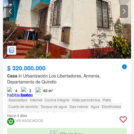
$ 320.000.000
Casa
in Urbanización Los Libertadores, Armenia,
Departamento de Quindío
4
2
60 m²
Aparcadero
Internet
Cocina integral
Vista panorámica
Patio
Cuarto de servicio
Tanque de agua
Gas natural
Agua
Electricidad
Estudio
Jardín
Vigilante
Caseta de vigilancia
Hace 4 días
VR ASOCIADOS