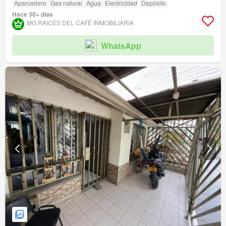
Aparcadero
Gas natural
Agua
Electricidad
Depósito
Hace 30+ días
MG RAICES DEL CAFÉ INMOBILIARIA
WhatsApp