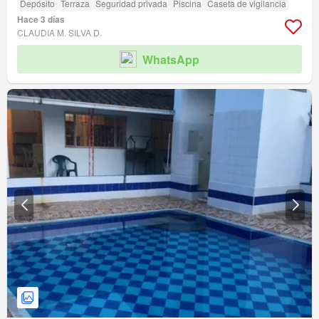
Depósito
Terraza
Seguridad privada
Piscina
Caseta de vigilancia
Hace 3 días
CLAUDIA M. SILVA D.
WhatsApp