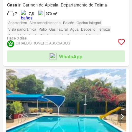
Casa
in Carmen de Apicala, Departamento de Tolima
7
7,5
970 m²
Aparcadero
Aire acondicionado
Balcón
Cocina integral
Vista panorámica
Patio
Gas natural
Agua
Depósito
Terraza
Seguridad privada
Piscina
Jardín
Caseta de vigilancia
Hace 3 días
Cancha de tenis
GIRALDO ROMERO ASOCIADOS
WhatsApp