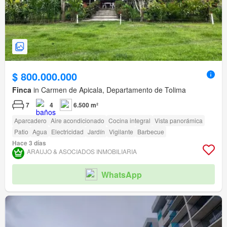
$ 800.000.000
Finca
in Carmen de Apicala, Departamento de Tolima
7
4
6.500 m²
Aparcadero
Aire acondicionado
Cocina integral
Vista panorámica
Patio
Agua
Electricidad
Jardín
Vigilante
Barbecue
Hace 3 días
ARAUJO & ASOCIADOS INMOBILIARIA
WhatsApp