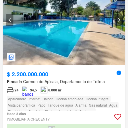
$ 2.200.000.000
Finca
in Carmen de Apicala, Departamento de Tolima
24
34,5
8.000 m²
Aparcadero
Internet
Balcón
Cocina amoblada
Cocina integral
Vista panorámica
Patio
Tanque de agua
Alarma
Gas natural
Agua
Electricidad
Depósito
Piscina
Área infantil
Barbecue
Hace 3 días
Acceso para personas con discapacidad
INMOBILIARIA CRECENTY