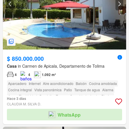
$ 850.000.000
Casa
in Carmen de Apicala, Departamento de Tolima
4
4
1.092 m²
Aparcadero
Internet
Aire acondicionado
Balcón
Cocina amoblada
Cocina integral
Vista panorámica
Patio
Tanque de agua
Alarma
Agua
Electricidad
Depósito
Terraza
Seguridad privada
Piscina
Hace 3 días
Área infantil
Jardín
Vigilante
Barbecue
Caseta de vigilancia
CLAUDIA M. SILVA D.
WhatsApp