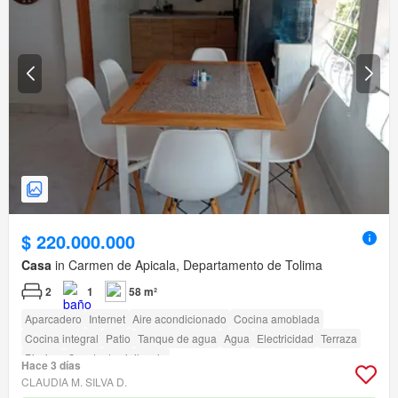
$ 220.000.000
Casa
in Carmen de Apicala, Departamento de Tolima
2
1
58 m²
Aparcadero
Internet
Aire acondicionado
Cocina amoblada
Cocina integral
Patio
Tanque de agua
Agua
Electricidad
Terraza
Piscina
Caseta de vigilancia
Hace 3 días
CLAUDIA M. SILVA D.