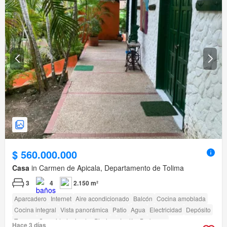
$ 560.000.000
Casa
in Carmen de Apicala, Departamento de Tolima
3
4
2.150 m²
Aparcadero
Internet
Aire acondicionado
Balcón
Cocina amoblada
Cocina integral
Vista panorámica
Patio
Agua
Electricidad
Depósito
Terraza
Seguridad privada
Piscina
Jardín
Barbecue
Hace 3 días