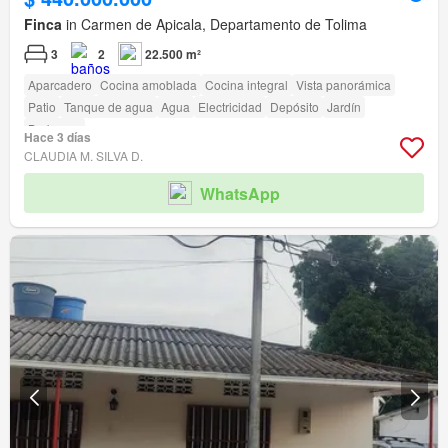
Finca
in Carmen de Apicala, Departamento de Tolima
3
2
22.500 m²
Aparcadero
Cocina amoblada
Cocina integral
Vista panorámica
Patio
Tanque de agua
Agua
Electricidad
Depósito
Jardín
Barbecue
Hace 3 días
CLAUDIA M. SILVA D.
WhatsApp