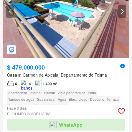
$ 479.000.000
Casa
in Carmen de Apicala, Departamento de Tolima
6
4
1.400 m²
Aparcadero
Internet
Balcón
Vista panorámica
Patio
Tanque de agua
Gas natural
Agua
Electricidad
Depósito
Terraza
Piscina
Jardín
Caseta de vigilancia
Hace 3 días
Acceso para personas con discapacidad
EL OLIMPO INMOBILIARIA
WhatsApp