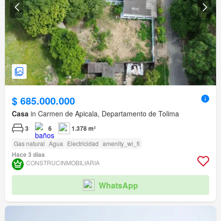
$ 685.000.000
Casa
in Carmen de Apicala, Departamento de Tolima
3
6
1.378 m²
Gas natural
Agua
Electricidad
amenity_wi_fi
Hace 3 días
CONSTRUCINMOBILIARIA
WhatsApp