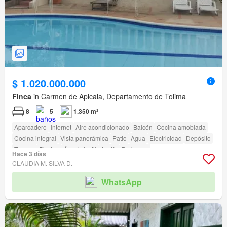
$ 1.020.000.000
Finca
in Carmen de Apicala, Departamento de Tolima
8
5
1.350 m²
Aparcadero
Internet
Aire acondicionado
Balcón
Cocina amoblada
Cocina integral
Vista panorámica
Patio
Agua
Electricidad
Depósito
Terraza
Piscina
Área infantil
Jardín
Barbecue
Hace 3 días
CLAUDIA M. SILVA D.
WhatsApp