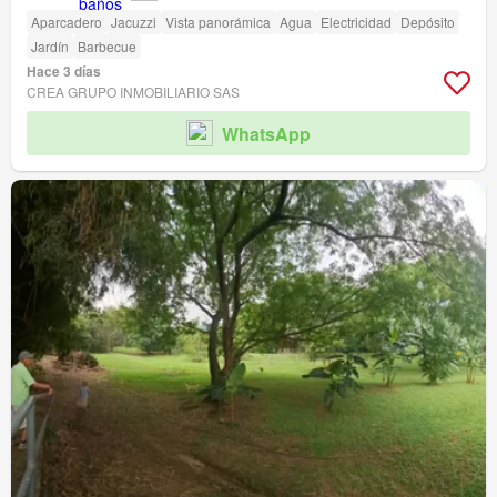
Aparcadero
Jacuzzi
Vista panorámica
Agua
Electricidad
Depósito
Jardín
Barbecue
Hace 3 días
CREA GRUPO INMOBILIARIO SAS
WhatsApp