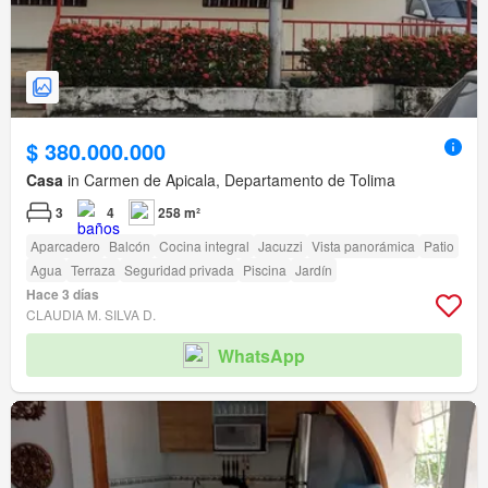
$ 380.000.000
Casa
in Carmen de Apicala, Departamento de Tolima
3
4
258 m²
Aparcadero
Balcón
Cocina integral
Jacuzzi
Vista panorámica
Patio
Agua
Terraza
Seguridad privada
Piscina
Jardín
Hace 3 días
CLAUDIA M. SILVA D.
WhatsApp