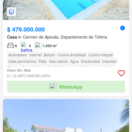
$ 479.000.000
Casa
in Carmen de Apicala, Departamento de Tolima
6
4
1.050 m²
Aparcadero
Internet
Balcón
Cocina amoblada
Cocina integral
Vista panorámica
Patio
Gas natural
Agua
Electricidad
Depósito
Terraza
Seguridad privada
Piscina
Jardín
Caseta de vigilancia
Hace 30+ días
Acceso para personas con discapacidad
EL OLIMPO INMOBILIARIA
WhatsApp