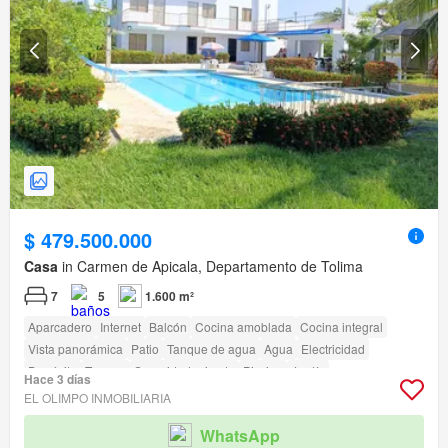
$ 479.500.000
Casa
in Carmen de Apicala, Departamento de Tolima
7
5
1.600 m²
Aparcadero
Internet
Balcón
Cocina amoblada
Cocina integral
Vista panorámica
Patio
Tanque de agua
Agua
Electricidad
Depósito
Terraza
Seguridad privada
Piscina
Jardín
Hace 3 días
Caseta de vigilancia
Acceso para personas con discapacidad
EL OLIMPO INMOBILIARIA
WhatsApp