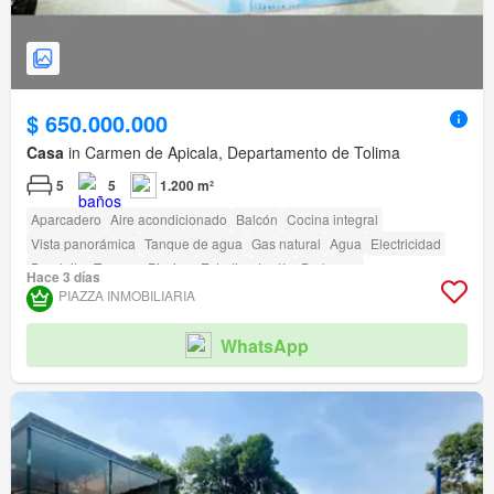
$ 650.000.000
Casa
in Carmen de Apicala, Departamento de Tolima
5
5
1.200 m²
Aparcadero
Aire acondicionado
Balcón
Cocina integral
Vista panorámica
Tanque de agua
Gas natural
Agua
Electricidad
Depósito
Terraza
Piscina
Estudio
Jardín
Barbecue
Hace 3 días
Acceso para personas con discapacidad
PIAZZA INMOBILIARIA
WhatsApp