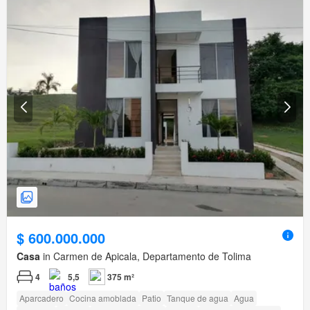
$ 600.000.000
Casa
in Carmen de Apicala, Departamento de Tolima
4
5,5
375 m²
Aparcadero
Cocina amoblada
Patio
Tanque de agua
Agua