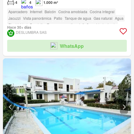
4
4
1.000 m²
Aparcadero
Internet
Balcón
Cocina amoblada
Cocina integral
Jacuzzi
Vista panorámica
Patio
Tanque de agua
Gas natural
Agua
Electricidad
Depósito
Terraza
amenity_wi_fi
Seguridad privada
Hace 30+ días
Gimnasio
Piscina
Área infantil
Jardín
Barbecue
DESLUMBRA SAS
Caseta de vigilancia
Acceso para personas con discapacidad
Cancha de tenis
WhatsApp