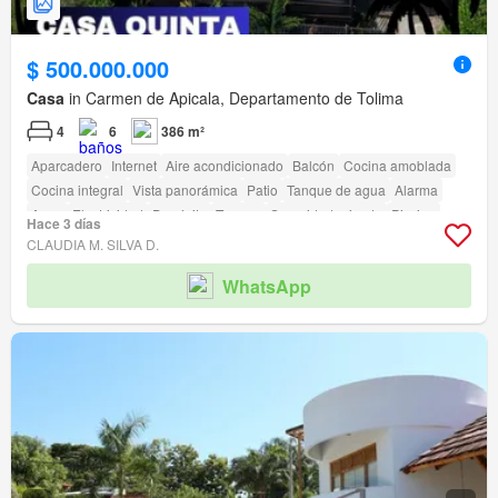
$ 500.000.000
Casa
in Carmen de Apicala, Departamento de Tolima
4
6
386 m²
Aparcadero
Internet
Aire acondicionado
Balcón
Cocina amoblada
Cocina integral
Vista panorámica
Patio
Tanque de agua
Alarma
Agua
Electricidad
Depósito
Terraza
Seguridad privada
Piscina
Hace 3 días
Jardín
Barbecue
Caseta de vigilancia
CLAUDIA M. SILVA D.
WhatsApp