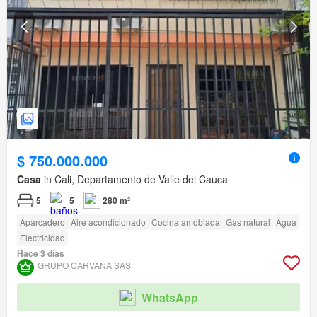
$ 750.000.000
Casa
in Cali, Departamento de Valle del Cauca
5
5
280 m²
Aparcadero
Aire acondicionado
Cocina amoblada
Gas natural
Agua
Electricidad
Hace 3 días
GRUPO CARVANA SAS
WhatsApp