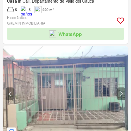
Casa
in Cali, Departamento de Valle del Cauca
5
5
220 m²
Hace 3 días
GREMIN INMOBILIARIA
WhatsApp