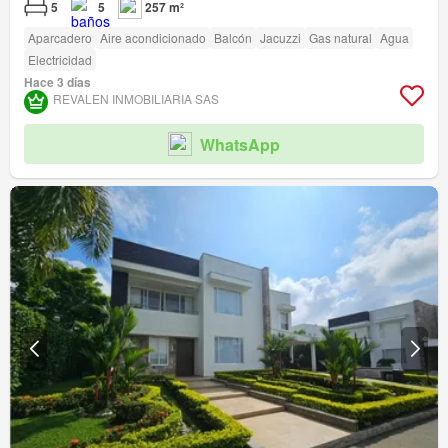
5
5
257 m²
Aparcadero
Aire acondicionado
Balcón
Jacuzzi
Gas natural
Agua
Electricidad
Hace 3 días
REVALEN INMOBILIARIA SAS
WhatsApp