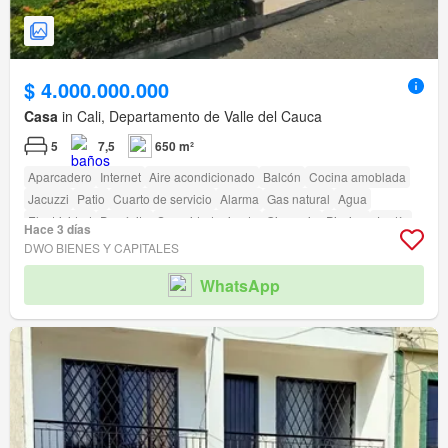
$ 4.000.000.000
Casa
in Cali, Departamento de Valle del Cauca
5
7,5
650 m²
Aparcadero
Internet
Aire acondicionado
Balcón
Cocina amoblada
Jacuzzi
Patio
Cuarto de servicio
Alarma
Gas natural
Agua
Electricidad
Depósito
Seguridad privada
Gimnasio
Piscina
Jardín
Hace 3 días
Acceso para personas con discapacidad
DWO BIENES Y CAPITALES
WhatsApp