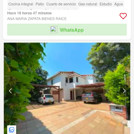
Cocina integral
Patio
Cuarto de servicio
Gas natural
Estudio
Agua
Electricidad
Terraza
Caseta de vigilancia
Hace 18 horas 47 minutos
ANA MARIA ZAPATA BIENES RAICE
WhatsApp