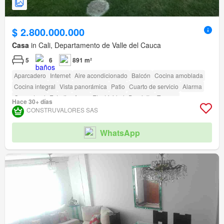
$ 2.800.000.000
Casa
in Cali, Departamento de Valle del Cauca
5
6
891 m²
Aparcadero
Internet
Aire acondicionado
Balcón
Cocina amoblada
Cocina integral
Vista panorámica
Patio
Cuarto de servicio
Alarma
Gas natural
Estudio
Agua
Electricidad
Depósito
Terraza
Hace 30+ días
Seguridad privada
Piscina
Estudio
Jardín
Vigilante
CONSTRUVALORES SAS
Caseta de vigilancia
WhatsApp