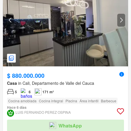
$ 880.000.000
Casa
in Cali, Departamento de Valle del Cauca
5
6
171 m²
Cocina amoblada
Cocina integral
Piscina
Área infantil
Barbecue
Hace 6 días
LUIS FERNANDO PEREZ OSPINA
WhatsApp