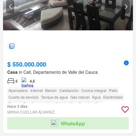
$ 550.000.000
Casa
in Cali, Departamento de Valle del Cauca
5
4,5
Aparcadero
Internet
Balcón
Calefacción
Cocina integral
Patio
Cuarto de servicio
Tanque de agua
Gas natural
Agua
Electricidad
Terraza
Permite mascotas
Solo familias
Permite niños
Hace 3 días
Seguridad privada
Gimnasio
Piscina
Área infantil
Jardín
Vigilante
MIRNA CUELLAR ÁLVAREZ
Caseta de vigilancia
Acceso para personas con discapacidad
WhatsApp