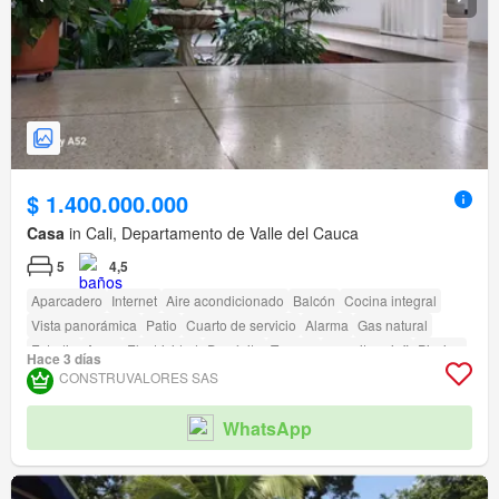
$ 1.400.000.000
Casa
in Cali, Departamento de Valle del Cauca
5
4,5
Aparcadero
Internet
Aire acondicionado
Balcón
Cocina integral
Vista panorámica
Patio
Cuarto de servicio
Alarma
Gas natural
Estudio
Agua
Electricidad
Depósito
Terraza
amenity_wi_fi
Piscina
Hace 3 días
Estudio
Jardín
Acceso para personas con discapacidad
CONSTRUVALORES SAS
WhatsApp