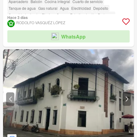
Aparcadero
Balcón
Cocina integral
Cuarto de servicio
Tanque de agua
Gas natural
Agua
Electricidad
Depósito
Seguridad privada
Piscina
Sauna
Estudio
Jardín
Barbecue
Hace 3 días
Caseta de vigilancia
RODOLFO VASQUÉZ LÓPEZ
WhatsApp