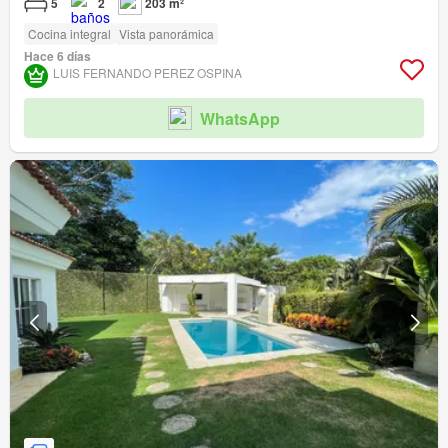
5
2
203 m²
Cocina integral
Vista panorámica
Hace 6 días
LUIS FERNANDO PEREZ OSPINA
WhatsApp