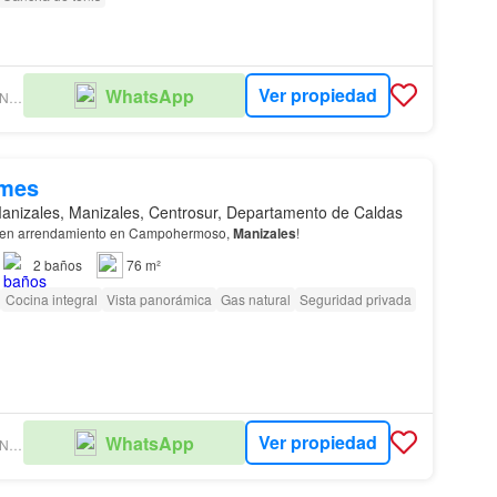
Ver propiedad
WhatsApp
LUCIA PRADA INMOBILIARIA
/mes
anizales, Manizales, Centrosur, Departamento de Caldas
 en arrendamiento en Campohermoso,
Manizales
!
2
baños
76 m²
Cocina integral
Vista panorámica
Gas natural
Seguridad privada
Ver propiedad
WhatsApp
LUCIA PRADA INMOBILIARIA