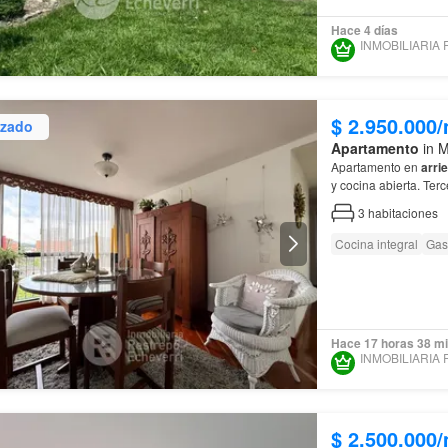
Hace 4 días
$ 2.950.000
izado
Apartamento
in M
Apartamento en
arri
y cocina
3
habitaciones
Cocina integral
Gas
Hace 17 horas 38 m
$ 2.500.000