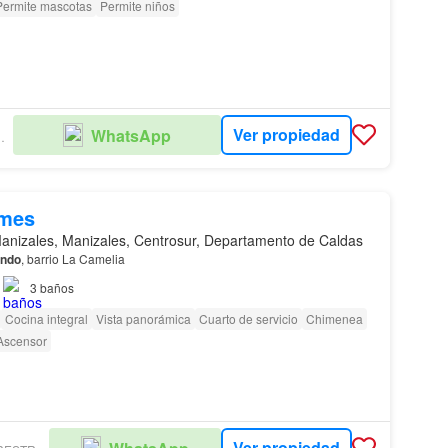
Permite mascotas
Permite niños
Ver propiedad
WhatsApp
CAFE S.A.S.
/mes
anizales, Manizales, Centrosur, Departamento de Caldas
endo
, barrio La Camelia
3
baños
Cocina integral
Vista panorámica
Cuarto de servicio
Chimenea
Ascensor
Ver propiedad