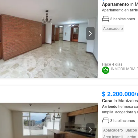
Apartamento
in M
Apartamento en
arri
3
habitaciones
Aparcadero
Hace 4 días
$ 2.200.000
Casa
in Manizales
Arriendo
hermosa casa en el sec
amplia, acogedora y c
3
habitaciones
Aparcadero
Balcón
Área infantil
Jardín