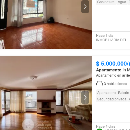
Gas natural
Agua
Hace 1 día
INMOBILIARIA DEL 
$ 5.000.000
Apartamento
in M
Apartamento en
arri
3
habitaciones
Aparcadero
Balcón
Seguridad privada
Hace 4 días