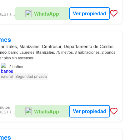
Ver propiedad
WhatsApp
INMOBILIARIA RESTREPO ECHEVERRI
/mes
anizales, Manizales, Centrosur, Departamento de Caldas
endo
, barrio Laureles,
Manizales
, 75 metros, 3 habitaciones, 2 baños
 abierta. Tercer piso sin ascensor.
2
baños
 natural
Seguridad privada
inutos
Ver propiedad
WhatsApp
INMOBILIARIA RESTREPO ECHEVERRI
/mes