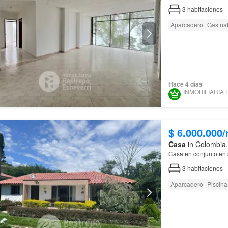
3
habitaciones
Aparcadero
Gas nat
Hace 4 días
$ 6.000.000
Casa
in Colombia,
Casa en conjunto en
3
habitaciones
Aparcadero
Piscina