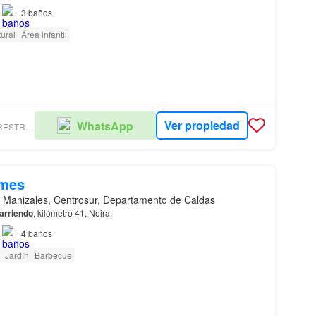
3
baños
ural
Área infantil
Ver propiedad
WhatsApp
INMOBILIARIA RESTREPO ECHEVERRI
/mes
 Manizales, Centrosur, Departamento de Caldas
arriendo
, kilómetro 41, Neira.
4
baños
Jardín
Barbecue