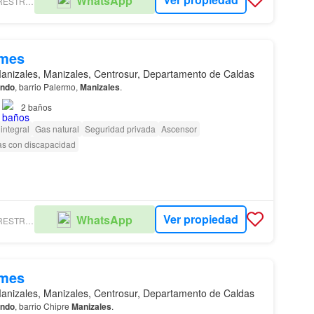
WhatsApp
INMOBILIARIA RESTREPO ECHEVERRI
/mes
anizales, Manizales, Centrosur, Departamento de Caldas
endo
, barrio Palermo,
Manizales
.
2
baños
integral
Gas natural
Seguridad privada
Ascensor
as con discapacidad
Ver propiedad
WhatsApp
INMOBILIARIA RESTREPO ECHEVERRI
/mes
anizales, Manizales, Centrosur, Departamento de Caldas
endo
, barrio Chipre
Manizales
.