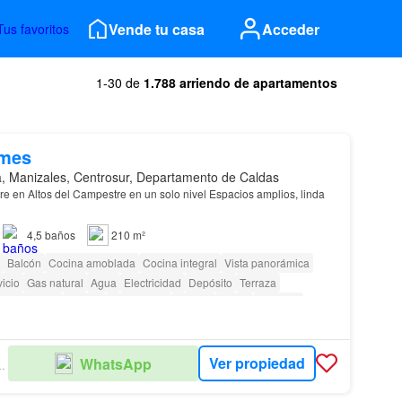
Vende tu casa
Acceder
Tus favoritos
1-30 de
1.788 arriendo de apartamentos
/mes
 Manizales, Centrosur, Departamento de Caldas
ltos del Campestre en un solo nivel Espacios amplios, linda
4,5
baños
210 m²
Balcón
Cocina amoblada
Cocina integral
Vista panorámica
icio
Gas natural
Agua
Electricidad
Depósito
Terraza
idad privada
Piscina
Área infantil
Estudio
Jardín
Vigilante
 vigilancia
Ver propiedad
WhatsApp
MOBILIARIA