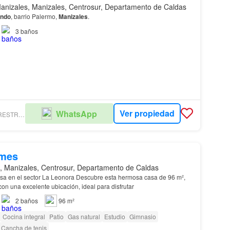
anizales, Manizales, Centrosur, Departamento de Caldas
endo
, barrio Palermo,
Manizales
.
3
baños
Ver propiedad
WhatsApp
INMOBILIARIA RESTREPO ECHEVERRI
/mes
, Manizales, Centrosur, Departamento de Caldas
tor La Leonora Descubre esta hermosa casa de 96 m²,
on una excelente ubicación, ideal para disfrutar
2
baños
96 m²
Cocina integral
Patio
Gas natural
Estudio
Gimnasio
Cancha de tenis