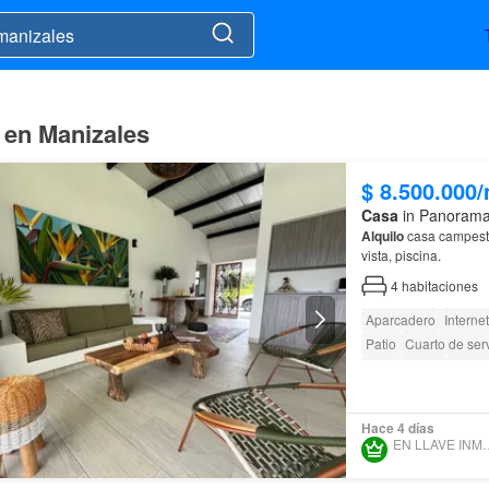
o en Manizales
$ 8.500.000
Casa
in Panorama,
Alquilo
casa campestre en A
vista, piscina.
4
habitaciones
Aparcadero
Internet
Patio
Cuarto de serv
Solo familias
Segur
Barbecue
Caseta de
Hace 4 días
EN LLAVE IN