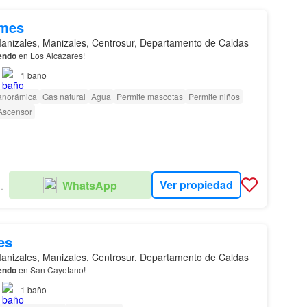
/mes
anizales, Manizales, Centrosur, Departamento de Caldas
endo
en Los Alcázares!
1
baño
panorámica
Gas natural
Agua
Permite mascotas
Permite niños
Ascensor
Ver propiedad
WhatsApp
CAFE S.A.S.
es
anizales, Manizales, Centrosur, Departamento de Caldas
endo
en San Cayetano!
1
baño