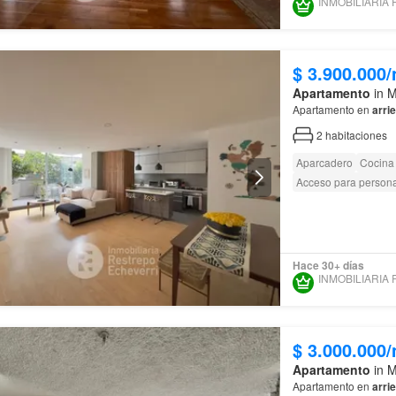
$ 3.900.000
Apartamento
in M
Apartamento en
arri
2
habitaciones
Aparcadero
Cocina 
Acceso para person
Hace 30+ días
$ 3.000.000
Apartamento
in M
Apartamento en
arri