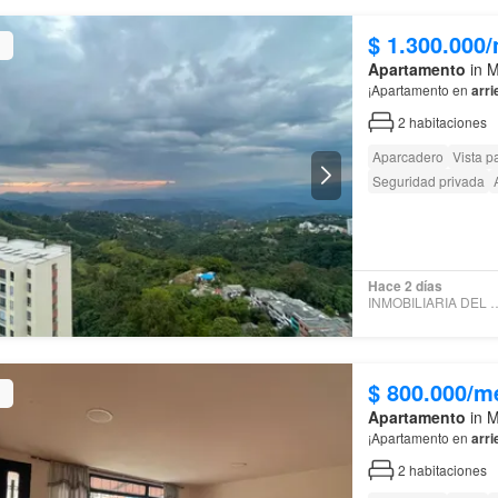
$ 1.300.000
Apartamento
in M
¡Apartamento en
arri
2
habitaciones
Aparcadero
Vista 
Seguridad privada
Hace 2 días
INMOBILIARIA DEL 
$ 800.000/m
Apartamento
in M
¡Apartamento en
arri
2
habitaciones