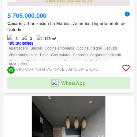
$ 705.000.000
Casa
in Urbanización La Mariela, Armenia, Departamento de
Quindío
3
3
149 m²
Aparcadero
Balcón
Cocina amoblada
Cocina integral
Jacuzzi
Vista panorámica
Patio
Gas natural
Depósito
Seguridad privada
Gimnasio
Piscina
Área infantil
Sauna
Jardín
Barbecue
Hace 5 días
C&C CORPORATIVO INMOBILIARIO CAFETERO
WhatsApp