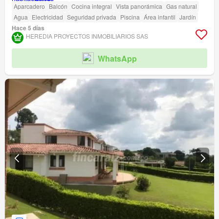
Aparcadero
Balcón
Cocina integral
Vista panorámica
Gas natural
Agua
Electricidad
Seguridad privada
Piscina
Área infantil
Jardín
Hace 5 días
HEREDIA PROYECTOS INMOBILIARIOS SAS
WhatsApp