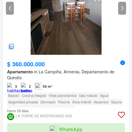
$ 360.000.000
Apartamento
in La Campiña, Armenia, Departamento de
Quindío
3
2
56 m²
Balcón
Cocina integral
Vista panorámica
Gas natural
Agua
Seguridad privada
Gimnasio
Piscina
Área infantil
Ascensor
Sauna
Acceso para personas con discapacidad
Hace 29 días
LA TORRE DE INVERSIONES SAS
WhatsApp