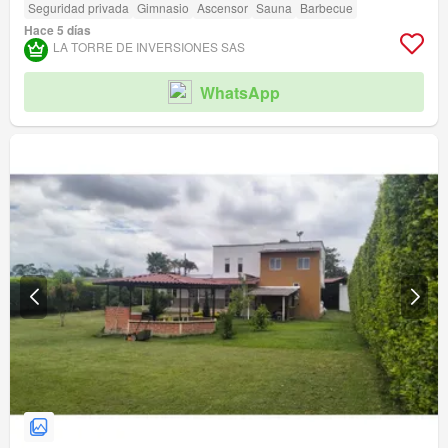
Seguridad privada
Gimnasio
Ascensor
Sauna
Barbecue
Hace 5 días
LA TORRE DE INVERSIONES SAS
WhatsApp