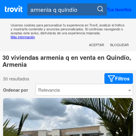
Tus favoritos
Usamos cookies para personalizar tu experiencia en Trovit, analizar el tráfico
y mostrarte contenido y anuncios personalizados. Si continúas navegando o
aceptas este aviso, disfrutarás de una experiencia mejorada.
Más información
ACEPTAR
BLOQUEAR
30 viviendas armenia q en venta en Quindío,
Armenia
Filtros
30 resultados
Ordenar por