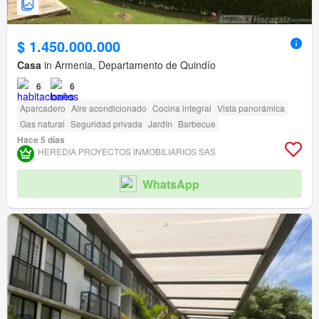
$ 1.450.000.000
Casa
in Armenia, Departamento de Quindío
6
6
Aparcadero
Aire acondicionado
Cocina integral
Vista panorámica
Gas natural
Seguridad privada
Jardín
Barbecue
Hace 5 días
HEREDIA PROYECTOS INMOBILIARIOS SAS
WhatsApp