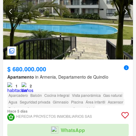
$ 680.000.000
Apartamento
in Armenia, Departamento de Quindío
1
2
Aparcadero
Balcón
Cocina integral
Vista panorámica
Gas natural
Agua
Seguridad privada
Gimnasio
Piscina
Área infantil
Ascensor
Barbecue
Acceso para personas con discapacidad
Hace 5 días
HEREDIA PROYECTOS INMOBILIARIOS SAS
WhatsApp