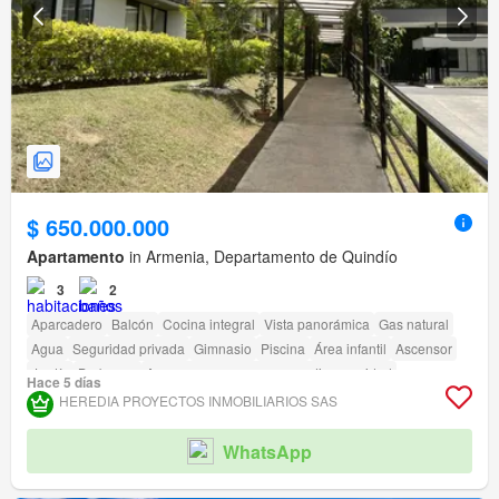
$ 650.000.000
Apartamento
in Armenia, Departamento de Quindío
3
2
Aparcadero
Balcón
Cocina integral
Vista panorámica
Gas natural
Agua
Seguridad privada
Gimnasio
Piscina
Área infantil
Ascensor
Jardín
Barbecue
Acceso para personas con discapacidad
Hace 5 días
Cancha de tenis
HEREDIA PROYECTOS INMOBILIARIOS SAS
WhatsApp