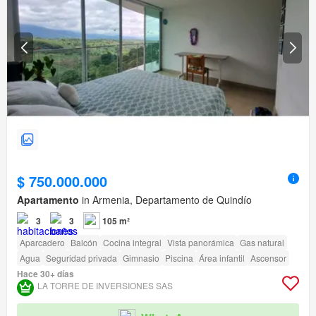
$ 750.000.000
Apartamento
in Armenia, Departamento de Quindío
3
3
105 m²
Aparcadero
Balcón
Cocina integral
Vista panorámica
Gas natural
Agua
Seguridad privada
Gimnasio
Piscina
Área infantil
Ascensor
Hace 30+ días
LA TORRE DE INVERSIONES SAS