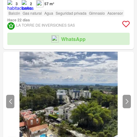
3
2
57 m²
Balcón
Gas natural
Agua
Seguridad privada
Gimnasio
Ascensor
Hace 22 días
LA TORRE DE INVERSIONES SAS
WhatsApp