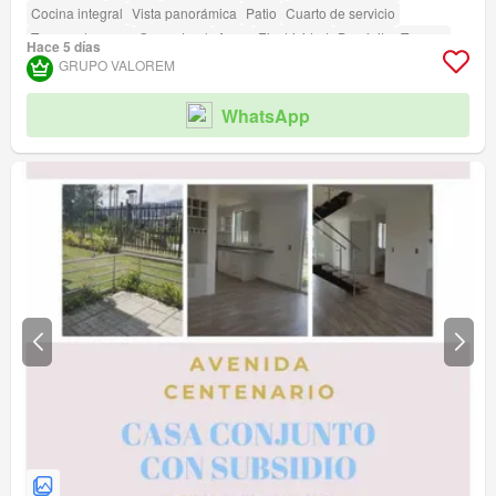
Cocina integral
Vista panorámica
Patio
Cuarto de servicio
Tanque de agua
Gas natural
Agua
Electricidad
Depósito
Terraza
Hace 5 días
amenity_wi_fi
Seguridad privada
Estudio
Jardín
Vigilante
GRUPO VALOREM
Caseta de vigilancia
Acceso para personas con discapacidad
WhatsApp