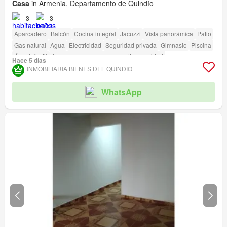
Casa
in Armenia, Departamento de Quindío
3
3
Aparcadero
Balcón
Cocina integral
Jacuzzi
Vista panorámica
Patio
Gas natural
Agua
Electricidad
Seguridad privada
Gimnasio
Piscina
Área infantil
Acceso para personas con discapacidad
Hace 5 días
INMOBILIARIA BIENES DEL QUINDIO
WhatsApp