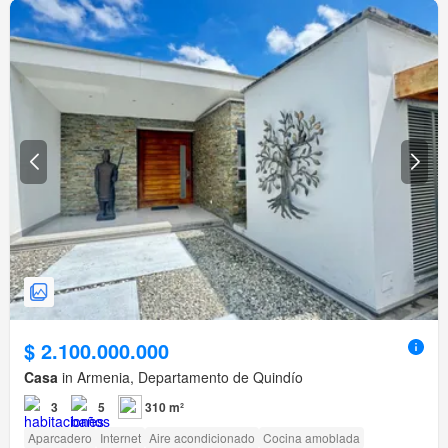
$ 2.100.000.000
Casa
in Armenia, Departamento de Quindío
3
5
310 m²
Aparcadero
Internet
Aire acondicionado
Cocina amoblada