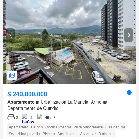
$ 240.000.000
Apartamento
in Urbanización La Mariela, Armenia,
Departamento de Quindío
2
2
46 m²
Aparcadero
Balcón
Cocina integral
Vista panorámica
Gas natural
Seguridad privada
Piscina
Área infantil
Ascensor
Barbecue