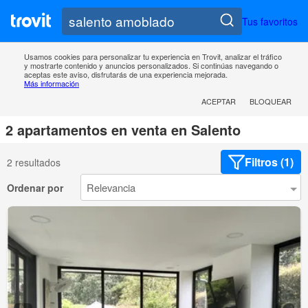
Tus favoritos
Usamos cookies para personalizar tu experiencia en Trovit, analizar el tráfico
y mostrarte contenido y anuncios personalizados. Si continúas navegando o
aceptas este aviso, disfrutarás de una experiencia mejorada.
Más información
ACEPTAR
BLOQUEAR
2 apartamentos en venta en Salento
Filtros (1)
2 resultados
Ordenar por