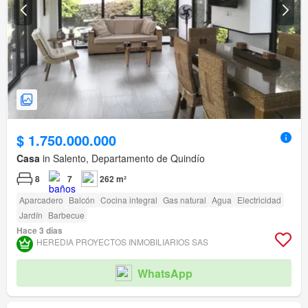
$ 1.750.000.000
Casa
in Salento, Departamento de Quindío
8
7
262 m²
Aparcadero
Balcón
Cocina integral
Gas natural
Agua
Electricidad
Jardín
Barbecue
Hace 3 días
HEREDIA PROYECTOS INMOBILIARIOS SAS
WhatsApp