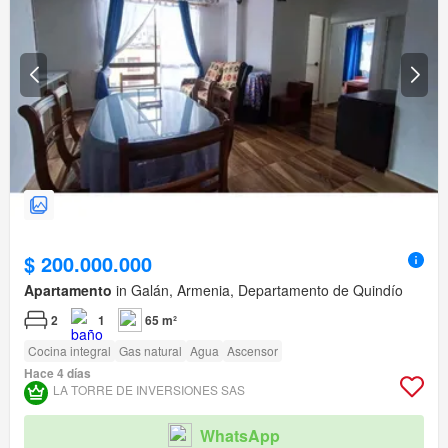
$ 200.000.000
Apartamento
in Galán, Armenia, Departamento de Quindío
2
1
65 m²
Cocina integral
Gas natural
Agua
Ascensor
Hace 4 días
LA TORRE DE INVERSIONES SAS
WhatsApp