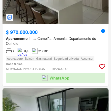
$ 970.000.000
Apartamento
in La Campiña, Armenia, Departamento de
Quindío
4
3,5
210 m²
Aparcadero
Balcón
Gas natural
Seguridad privada
Ascensor
Hace 3 días
SERVICIOS INMOBILIARIOS EL TRIANGULO
WhatsApp