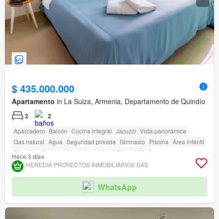
$ 435.000.000
Apartamento
in La Suiza, Armenia, Departamento de Quindío
2
2
Aparcadero
Balcón
Cocina integral
Jacuzzi
Vista panorámica
Gas natural
Agua
Seguridad privada
Gimnasio
Piscina
Área infantil
Ascensor
Acceso para personas con discapacidad
Hace 3 días
HEREDIA PROYECTOS INMOBILIARIOS SAS
WhatsApp