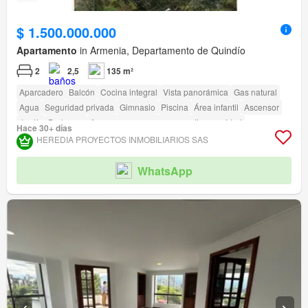
$ 1.500.000.000
Apartamento
in Armenia, Departamento de Quindío
2
2,5
135 m²
Aparcadero
Balcón
Cocina integral
Vista panorámica
Gas natural
Agua
Seguridad privada
Gimnasio
Piscina
Área infantil
Ascensor
Jardín
Barbecue
Acceso para personas con discapacidad
Hace 30+ días
HEREDIA PROYECTOS INMOBILIARIOS SAS
WhatsApp