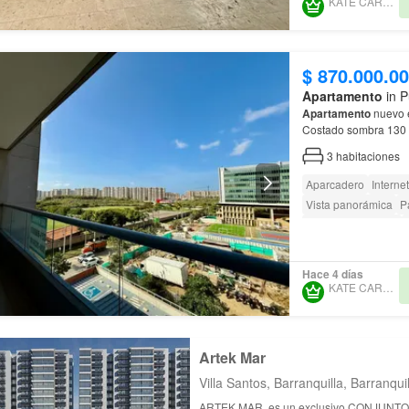
KATE CARABALLO
$ 870.000.0
Apartamento
in P
Apartamento
nuevo e
Costad
torres, 20 pisos…
3
habitaciones
Aparcadero
Internet
Vista panorámica
P
Seguridad privada
Barbecue
Acceso p
Hace 4 días
KATE CARABALLO
Artek Mar
Villa Santos, Barranquilla, Barranquil
ARTEK MAR, es un exclusivo CONJUNT