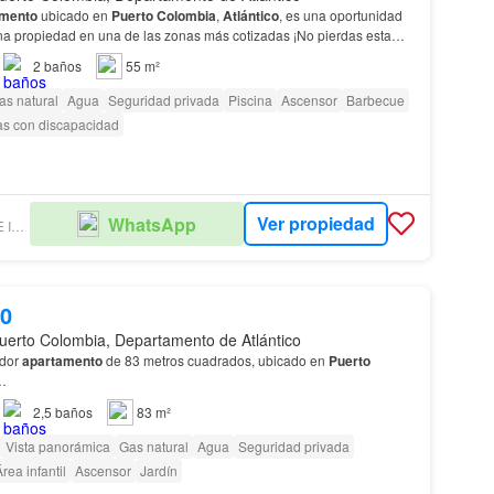
amento
ubicado en
Puerto
Colombia
,
Atlántico
, es una oportunidad
una propiedad en una de las zonas más cotizadas ¡No pierdas esta
en
Puerto
Colombia
,
Atlántico
!…
2
baños
55 m²
as natural
Agua
Seguridad privada
Piscina
Ascensor
Barbecue
as con discapacidad
Ver propiedad
WhatsApp
IRIA GOMEZ AGENTE INMOBILIARIO
00
uerto Colombia, Departamento de Atlántico
edor
apartamento
de 83 metros cuadrados, ubicado en
Puerto
…
2,5
baños
83 m²
Vista panorámica
Gas natural
Agua
Seguridad privada
rea infantil
Ascensor
Jardín