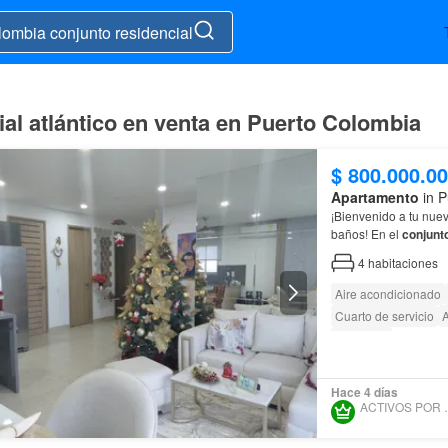
al atlántico en venta en Puerto Colombia
$ 800.000.0
Apartamento
in P
¡Bienvenido a tu nue
baños! En el
conjunt
4
habitaciones
Aire acondicionado
Cuarto de servicio
Barbecue
Hace 4 días
ACTIVOS