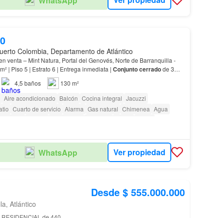
WhatsApp
00
uerto Colombia, Departamento de Atlántico
n venta – Mint Natura, Portal del Genovés, Norte de Barranquilla -
o sombra 130 m² | Piso 5 | Estrato 6 | Entrega inmediata |
Conjunto cerrado
de 3
4,5
baños
130 m²
Aire acondicionado
Balcón
Cocina integral
Jacuzzi
atio
Cuarto de servicio
Alarma
Gas natural
Chimenea
Agua
Gimnasio
Piscina
Área infantil
Ascensor
Sauna
Jardín
ara personas con discapacidad
Cancha de tenis
Ver propiedad
WhatsApp
Desde $ 555.000.000
la, Atlántico
O RESIDENCIAL de 440