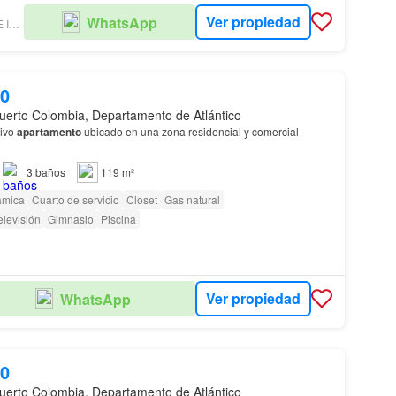
Ver propiedad
WhatsApp
IRIA GOMEZ AGENTE INMOBILIARIO
00
uerto Colombia, Departamento de Atlántico
sivo
apartamento
ubicado en una zona residencial y comercial
3
baños
119 m²
ámica
Cuarto de servicio
Closet
Gas natural
elevisión
Gimnasio
Piscina
Ver propiedad
WhatsApp
00
uerto Colombia, Departamento de Atlántico