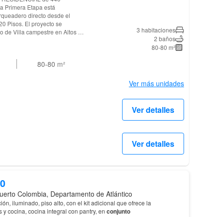
la Primera Etapa está
queadero directo desde el
 proyecto se
3 habitaciones
o de Villa campestre en Altos de
2 baños
e comercio, a tan solo 5 minutos
80-80 m²
cceso a vías principales como
 de conveniencia como El centro
80-80
m²
rtamentos del
s Alcobas + estudio en áreas
Ver más unidades
ala de cine (teatrino) * Salón de
cia total * 2 piscinas y
Ver detalles
des con jardines espacios
tiles. * Maquinas bio-
ra recreación pasiva.
Ver detalles
00
uerto Colombia, Departamento de Atlántico
ión, iluminado, piso alto, con el kit adicional que ofrece la
 y cocina, cocina integral con pantry, en
conjunto