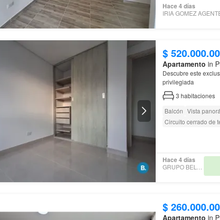
Hace 4 días
$ 520.000.0
Apartamento
in P
Descubre este exclu
privilegiada
3
habitaciones
Balcón
Vista panor
Circuito cerrado de t
Hace 4 días
GRUPO BELTRÁN
$ 260.000.0
Apartamento
in P