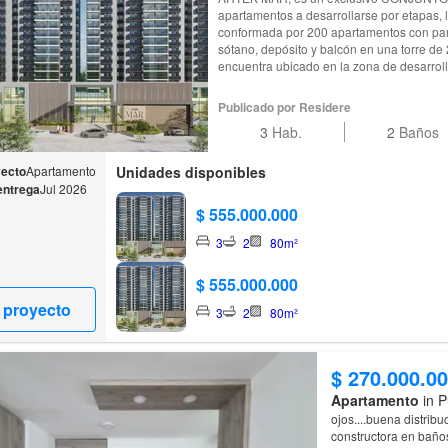
apartamentos a desarrollarse por etapas, 
conformada por 200 apartamentos con par
sótano, depósito y balcón en una torre de 20 Pisos. El
encuentra ubicado en la zona de desarroll
los Rosales, rodeado de parques y zona d
del centro comercial Buena vista, y con a
Publicado por Residere
son la circunvalar ,vía la playa y lugares
3
Hab.
2
Baños
comercial Strip malla y euro, colegios y hospitales. Los apa
proyecto están conformados por dos y Tre
que van desde los 75.36 M2 hasta los 89.36 M2 aproximadamente. El
yecto
Apartamento
Unidades disponibles
Proyecto cuenta con: * Área de lobby tipo hotel y Recepción de doble
entrega
Jul 2026
altura. * 2 salones sociales * Gimnasio * S
$ 555.000.000
juegos * Business center * Planta eléctrica de suplen
zonas húmedas (spa, sauna y turco) * Zonas ver
3
2
80m²
de permanencia. * Pet-park. * Juegos infan
saludables, cancha múltiple y espacios pa
$ 555.000.000
 proyecto
3
2
80m²
$ 270.000.0
Apartamento
in P
ojos....buena distribuc
constructora en baños