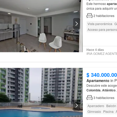
Este hermoso
apart
única para adquirir 
oportunidad de oro 
2
habitaciones
Vista panorámica
G
Acceso para person
Hace 4 días
$ 340.000.0
Apartamento
in P
Descubre este acog
Colombia
,
Atlántico
3
habitaciones
Aparcadero
Balcón
Gimnasio
Piscina
Á