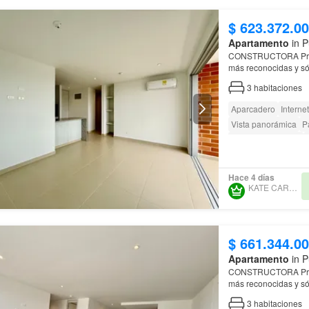
$ 623.372.0
Apartamento
in P
CONSTRUCTORA Proyecto desarrollado por CONCONCRETO, una de las constructoras
más reconocidas y só
PROYECTO
Conjunto
3
habitaciones
Aparcadero
Internet
Vista panorámica
P
Seguridad privada
Barbecue
Acceso p
Hace 4 días
KATE CARABALLO
$ 661.344.0
Apartamento
in P
CONSTRUCTORA Proyecto desarrollado por CONCONCRETO, una de las constructoras
más reconocidas y só
PROYECTO
Conjunto
3
habitaciones