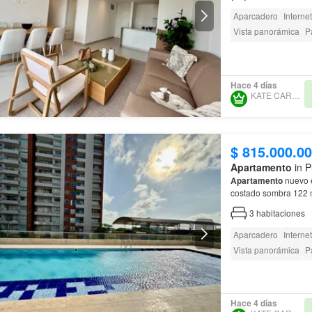
Aparcadero
Internet
Vista panorámica
P
Seguridad privada
Barbecue
Acceso p
Hace 4 días
KATE CARABALLO
$ 815.000.0
Apartamento
in P
Apartamento
nuevo e
costad
torres, 20 pisos…
3
habitaciones
Aparcadero
Internet
Vista panorámica
P
Seguridad privada
Barbecue
Acceso p
Hace 4 días