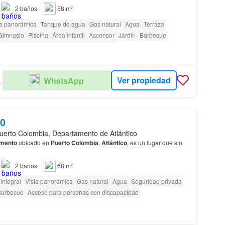
2
baños
58 m²
ta panorámica
Tanque de agua
Gas natural
Agua
Terraza
Gimnasio
Piscina
Área infantil
Ascensor
Jardín
Barbecue
Acceso para personas con discapacidad
Ver propiedad
WhatsApp
TATE
00
uerto Colombia, Departamento de Atlántico
amento
ubicado en
Puerto
Colombia
,
Atlántico
, es un lugar que sin
2
baños
68 m²
integral
Vista panorámica
Gas natural
Agua
Seguridad privada
Barbecue
Acceso para personas con discapacidad