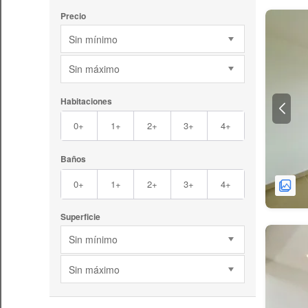
Precio
Sin mínimo
Sin máximo
Habitaciones
0+
1+
2+
3+
4+
Baños
0+
1+
2+
3+
4+
Superficie
Sin mínimo
Sin máximo