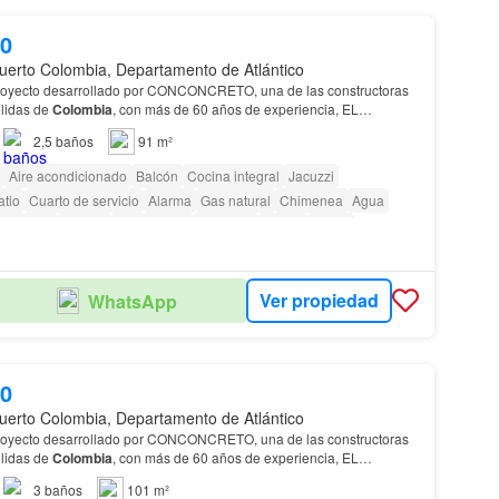
00
uerto Colombia, Departamento de Atlántico
lidas de
Colombia
, con más de 60 años de experiencia, EL
 residencial
conformado por dos torres de 80 apartam…
2,5
baños
91 m²
Aire acondicionado
Balcón
Cocina integral
Jacuzzi
atio
Cuarto de servicio
Alarma
Gas natural
Chimenea
Agua
Gimnasio
Piscina
Área infantil
Ascensor
Sauna
Jardín
ara personas con discapacidad
Cancha de tenis
Ver propiedad
WhatsApp
00
uerto Colombia, Departamento de Atlántico
lidas de
Colombia
, con más de 60 años de experiencia, EL
 residencial
conformado por dos torres de 80 apartam…
3
baños
101 m²