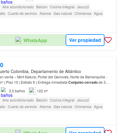
Aire acondicionado
Balcón
Cocina integral
Jacuzzi
atio
Cuarto de servicio
Alarma
Gas natural
Chimenea
Agua
Gimnasio
Piscina
Área infantil
Ascensor
Sauna
Jardín
ara personas con discapacidad
Cancha de tenis
Ver propiedad
WhatsApp
00
uerto Colombia, Departamento de Atlántico
n venta – Mint Natura, Portal del Genovés, Norte de Barranquilla -
o sombra 122 m² | Piso 10 | Estrato 6 | Entrega inmediata
Conjunto cerrado
de 3
3,5
baños
122 m²
Aire acondicionado
Balcón
Cocina integral
Jacuzzi
atio
Cuarto de servicio
Alarma
Gas natural
Chimenea
Agua
Gimnasio
Piscina
Área infantil
Ascensor
Sauna
Jardín
ara personas con discapacidad
Cancha de tenis
Ver propiedad