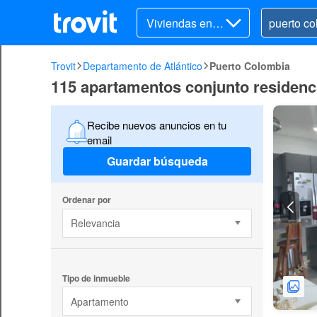
Viviendas en v
enta
Trovit
Departamento de Atlántico
Puerto Colombia
115 apartamentos conjunto residenci
Recibe nuevos anuncios en tu
email
Guardar búsqueda
Ordenar por
Relevancia
Tipo de inmueble
Apartamento