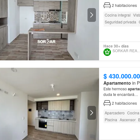
2
habitaciones
Cocina integral
Vis
Seguridad privada
Caseta de vigilancia
Hace 30+ días
SORKAR REAL ES
$ 430.000.0
Apartamento
in P
Este hermoso
apart
duda te encantará…
2
habitaciones
Aparcadero
Cocina 
Piscina
Ascensor