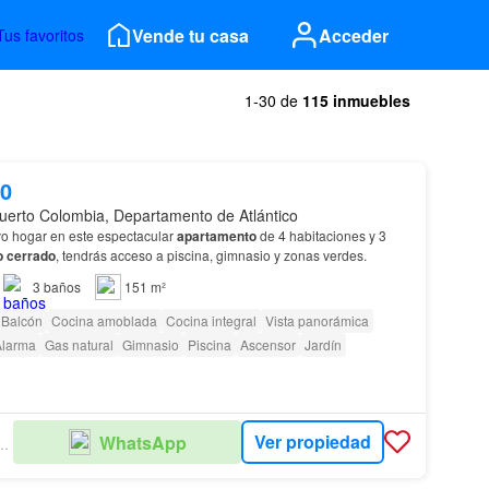
Vende tu casa
Acceder
Tus favoritos
1-30 de
115 inmuebles
00
uerto Colombia, Departamento de Atlántico
vo hogar en este espectacular
apartamento
de 4 habitaciones y 3
o cerrado
, tendrás acceso a piscina, gimnasio y zonas verdes.
3
baños
151 m²
Balcón
Cocina amoblada
Cocina integral
Vista panorámica
Alarma
Gas natural
Gimnasio
Piscina
Ascensor
Jardín
Ver propiedad
WhatsApp
 POR COLOMBIA