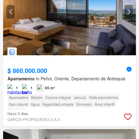
$ 860.000.000
Apartamento
in Peñol, Oriente, Departamento de Antioquia
1
1
65 m²
Aparcadero
Balcón
Cocina integral
Jacuzzi
Vista panorámica
Gas natural
Agua
Seguridad privada
Gimnasio
Área infantil
Ascensor
Hace 3 días
GARCIA PROPIEDADES S.A.S.