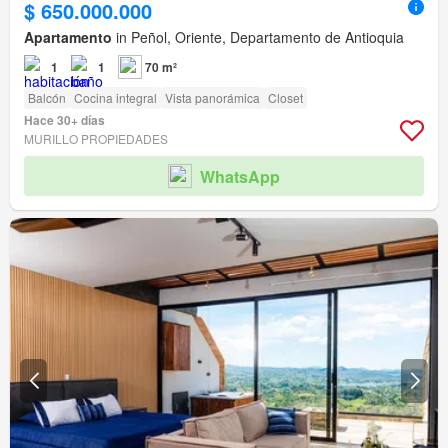
$ 650.000.000
Apartamento
in Peñol, Oriente, Departamento de Antioquia
1
1
70 m²
Balcón
Cocina integral
Vista panorámica
Closet
Hace 30+ días
MURILLO PROPIEDADES
WhatsApp