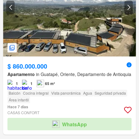
$ 860.000.000
Apartamento
in Guatapé, Oriente, Departamento de Antioquia
1
1
65 m²
Balcón
Cocina integral
Vista panorámica
Agua
Seguridad privada
Área infantil
Hace 7 días
CASAS CONFORT
WhatsApp