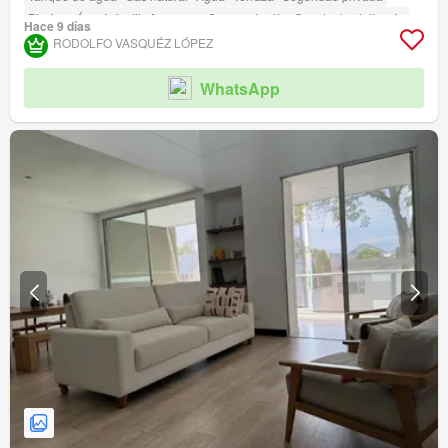
Piscina
Área infantil
Ascensor
Sauna
Jardín
Caseta de vigilancia
Hace 9 días
RODOLFO VASQUÉZ LÓPEZ
WhatsApp