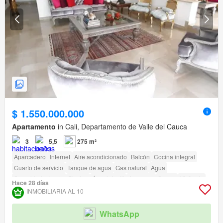
$ 1.550.000.000
Apartamento
in Cali, Departamento de Valle del Cauca
3
5,5
275 m²
Aparcadero
Internet
Aire acondicionado
Balcón
Cocina integral
Cuarto de servicio
Tanque de agua
Gas natural
Agua
Seguridad privada
Piscina
Área infantil
Ascensor
Sauna
Vigilante
Hace 28 días
Caseta de vigilancia
Acceso para personas con discapacidad
INMOBILIARIA AL 10
WhatsApp