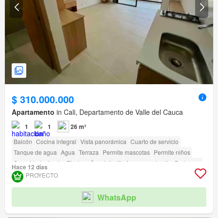
$ 310.000.000
Apartamento
in Cali, Departamento de Valle del Cauca
1
1
26 m²
Balcón
Cocina integral
Vista panorámica
Cuarto de servicio
Tanque de agua
Agua
Terraza
Permite mascotas
Permite niños
Seguridad privada
Piscina
Área infantil
Ascensor
Jardín
Barbecue
Hace 12 días
Caseta de vigilancia
Acceso para personas con discapacidad
PROYECTO
WhatsApp