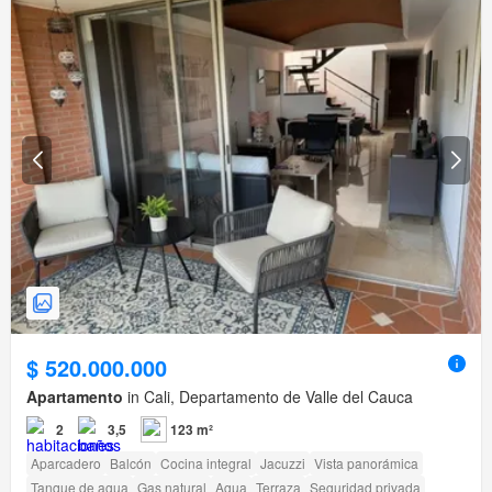
$ 520.000.000
Apartamento
in Cali, Departamento de Valle del Cauca
2
3,5
123 m²
Aparcadero
Balcón
Cocina integral
Jacuzzi
Vista panorámica
Tanque de agua
Gas natural
Agua
Terraza
Seguridad privada