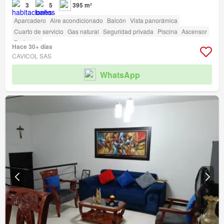
3
5
395 m²
Aparcadero
Aire acondicionado
Balcón
Vista panorámica
Cuarto de servicio
Gas natural
Seguridad privada
Piscina
Ascensor
Barbecue
Hace 30+ días
CAVICOL SAS
WhatsApp