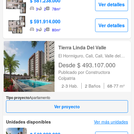
$ 581.238.000
Ver detalles
3
2
78m²
$ 591.914.000
Ver detalles
3
2
80m²
Tierra Linda Del Valle
El Hormiguro, Cali, Cali, Valle del
Cauca
Desde $ 493.107.000
Publicado por Constructora
Colpatria
2-3
Hab.
2
Baños
68-77
m²
Tipo proyecto
Apartamento
Ver proyecto
Unidades disponibles
Ver más unidades