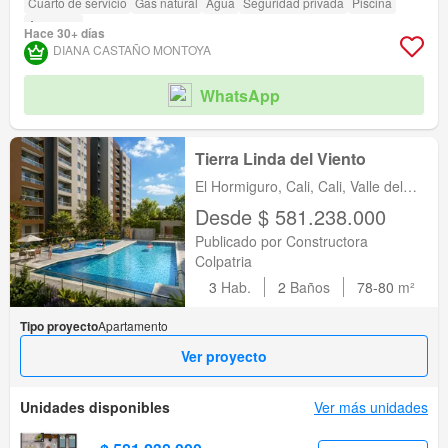
Cuarto de servicio
Gas natural
Agua
Seguridad privada
Piscina
Ascensor
Hace 30+ días
DIANA CASTAÑO MONTOYA
WhatsApp
Tierra Linda del Viento
El Hormiguro, Cali, Cali, Valle del
Cauca
Desde $ 581.238.000
Publicado por Constructora
Colpatria
3
Hab.
2
Baños
78-80
m²
Tipo proyecto
Apartamento
Ver proyecto
Unidades disponibles
Ver más unidades