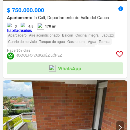
$ 750.000.000
Apartamento
in Cali, Departamento de Valle del Cauca
3
4,5
170 m²
Aparcadero
Aire acondicionado
Balcón
Cocina integral
Jacuzzi
Cuarto de servicio
Tanque de agua
Gas natural
Agua
Terraza
Seguridad privada
Piscina
Ascensor
Sauna
Jardín
Hace 30+ días
Caseta de vigilancia
RODOLFO VASQUÉZ LÓPEZ
WhatsApp