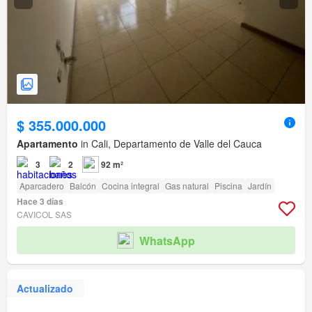
$ 355.000.000
Apartamento
in Cali, Departamento de Valle del Cauca
3
2
92 m²
Aparcadero
Balcón
Cocina integral
Gas natural
Piscina
Jardín
Hace 3 días
CAVICOL SAS
WhatsApp
Actualizado