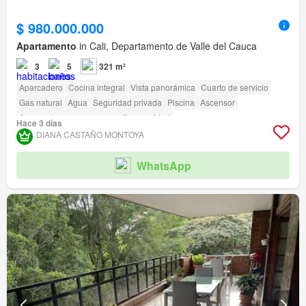
$ 980.000.000
Apartamento
in Cali, Departamento de Valle del Cauca
3
5
321 m²
Aparcadero
Cocina integral
Vista panorámica
Cuarto de servicio
Gas natural
Agua
Seguridad privada
Piscina
Ascensor
Acceso para personas con discapacidad
Hace 3 días
DIANA CASTAÑO MONTOYA
WhatsApp