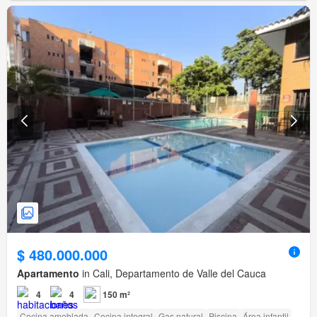
$ 480.000.000
Apartamento
in Cali, Departamento de Valle del Cauca
4
4
150 m²
Cocina amoblada
Cocina integral
Gas natural
Piscina
Área infantil