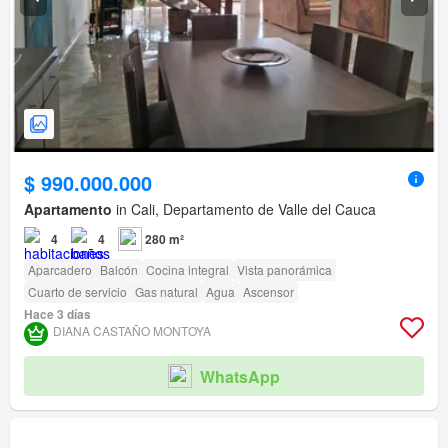
$ 990.000.000
Apartamento
in Cali, Departamento de Valle del Cauca
4
4
280 m²
Aparcadero
Balcón
Cocina integral
Vista panorámica
Cuarto de servicio
Gas natural
Agua
Ascensor
Hace 3 días
DIANA CASTAÑO MONTOYA
WhatsApp