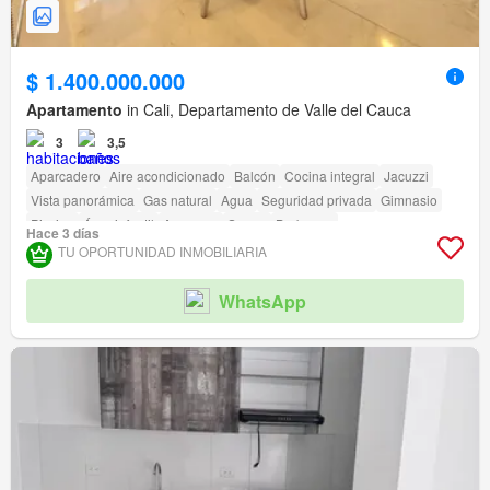
$ 1.400.000.000
Apartamento
in Cali, Departamento de Valle del Cauca
3
3,5
Aparcadero
Aire acondicionado
Balcón
Cocina integral
Jacuzzi
Vista panorámica
Gas natural
Agua
Seguridad privada
Gimnasio
Piscina
Área infantil
Ascensor
Sauna
Barbecue
Hace 3 días
Acceso para personas con discapacidad
TU OPORTUNIDAD INMOBILIARIA
WhatsApp