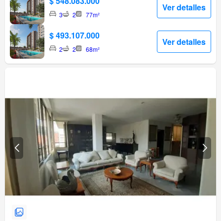
$ 548.083.000
Ver detalles
3
2
77m²
$ 493.107.000
Ver detalles
2
2
68m²