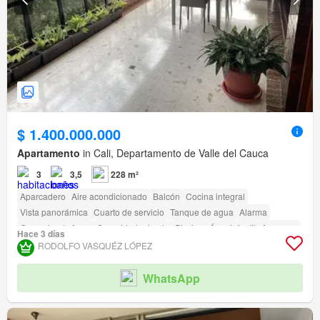
$ 1.400.000.000
Apartamento
in Cali, Departamento de Valle del Cauca
3
3,5
228 m²
Aparcadero
Aire acondicionado
Balcón
Cocina integral
Vista panorámica
Cuarto de servicio
Tanque de agua
Alarma
Gas natural
Agua
Seguridad privada
Piscina
Área infantil
Ascensor
Hace 3 días
Jardín
Caseta de vigilancia
RODOLFO VASQUÉZ LÓPEZ
WhatsApp