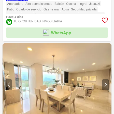
Aparcadero
Aire acondicionado
Balcón
Cocina integral
Jacuzzi
Patio
Cuarto de servicio
Gas natural
Agua
Seguridad privada
Gimnasio
Piscina
Área infantil
Ascensor
Sauna
Jardín
Barbecue
Hace 4 días
Acceso para personas con discapacidad
TU OPORTUNIDAD INMOBILIARIA
WhatsApp