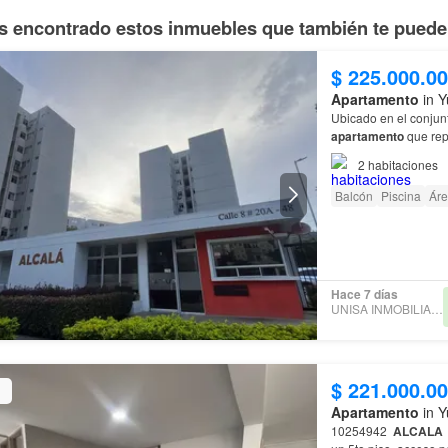
 encontrado estos inmuebles que también te pueden
$ 225.000.0
Apartamento
in Y
Ubicado en el conjun
apartamento
que rep
habitación principal 
2
habitaciones
Balcón
Piscina
Áre
Hace 7 días
UNISA INMOBILIARIA S.A.
$ 221.000.0
Apartamento
in Y
10254942
ALCALA