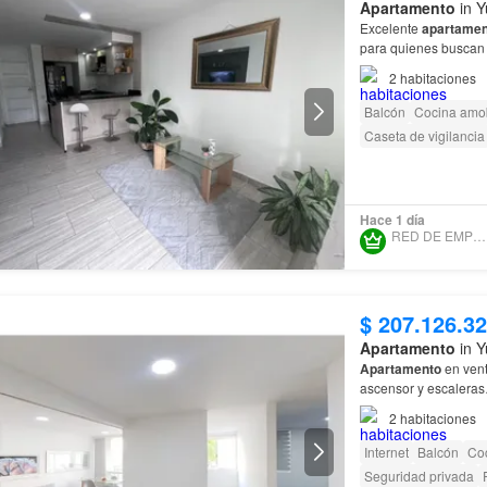
Apartamento
in Y
Excelente
apartamen
para quienes buscan
2
habitaciones
Balcón
Cocina amo
Caseta de vigilancia
Hace 1 día
RED DE EMPRESARIOS
$ 207.126.3
Apartamento
in Y
Apartamento
en vent
ascensor y escalera
2
habitaciones
Internet
Balcón
Coc
Seguridad privada