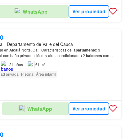
Ver propiedad
WhatsApp
00
ali, Departamento de Valle del Cauca
to
en
Alcalá
Norte, Cali! Características del
apartamento
: 3
al con baño privado, clóset y aire acondicionado) 2
balcones
con
cio para estudio…
2
baños
61 m²
dad privada
Piscina
Área infantil
Ver propiedad
WhatsApp
00