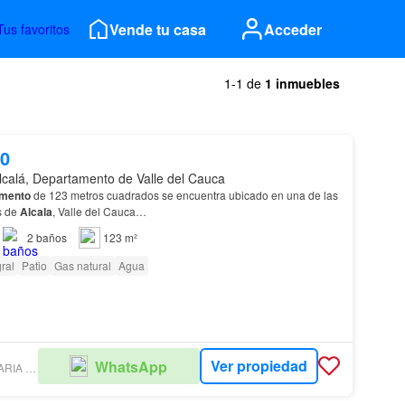
Vende tu casa
Acceder
Tus favoritos
1-1 de
1 inmuebles
00
lcalá, Departamento de Valle del Cauca
amento
de 123 metros cuadrados se encuentra ubicado en una de las
s de
Alcala
, Valle del Cauca…
2
baños
123 m²
ral
Patio
Gas natural
Agua
Ver propiedad
WhatsApp
MAIN INMOBILIARIA COLOMBIA SAS