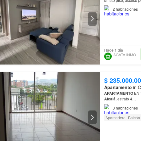
un 5to piso, acceso 
2
habitaciones
Hace 1 día
AGATA INMOBILIARIA
$ 235.000.0
Apartamento
in C
APARTAMENTO
Alcalá
, estrato 4…
3
habitaciones
Aparcadero
Balcón