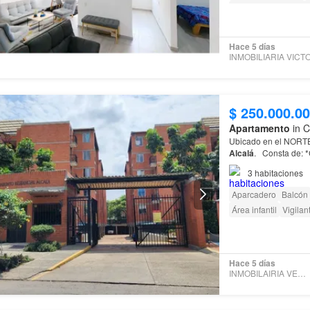
Acceso para person
Hace 5 días
$ 250.000.0
Apartamento
in C
Ubicado en el NORT
Alcalá
. Consta de: *
balcones
*3 habitaci
3
habitaciones
Aparcadero
Balcón
Área infantil
Vigilan
Hace 5 días
INMOBILAIRIA VENTUCASA