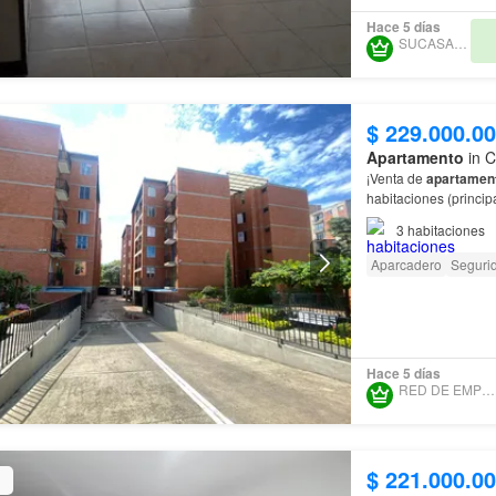
Hace 5 días
SUCASABELLA
$ 229.000.0
Apartamento
in C
¡Venta de
apartamen
habitaciones (princip
excelente vista Espa
3
habitaciones
Aparcadero
Seguri
Hace 5 días
RED DE EMPRESARIOS
$ 221.000.0