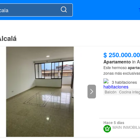
lcalá
$ 250.000.0
Apartamento
in A
Este hermoso
apart
zonas más exclusiva
3
habitaciones
Balcón
Cocina integ
Hace 5 días