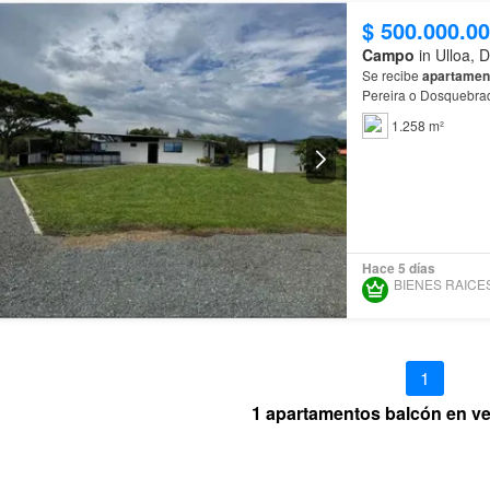
$ 500.000.0
Campo
in Ulloa, 
Se recibe
apartamen
Pereira o Dosquebr
1.258 m²
Hace 5 días
1
1 apartamentos balcón en ve