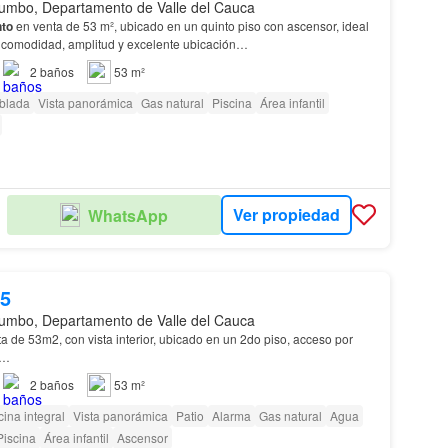
umbo, Departamento de Valle del Cauca
to
en venta de 53 m², ubicado en un quinto piso con ascensor, ideal
 comodidad, amplitud y excelente ubicación…
2
baños
53 m²
blada
Vista panorámica
Gas natural
Piscina
Área infantil
Ver propiedad
WhatsApp
25
umbo, Departamento de Valle del Cauca
a de 53m2, con vista interior, ubicado en un 2do piso, acceso por
s…
2
baños
53 m²
ina integral
Vista panorámica
Patio
Alarma
Gas natural
Agua
Piscina
Área infantil
Ascensor