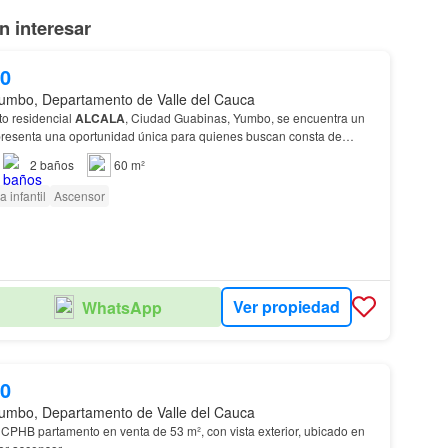
 interesar
00
umbo, Departamento de Valle del Cauca
to residencial
ALCALA
, Ciudad Guabinas, Yumbo, se encuentra un
resenta una oportunidad única para quienes buscan consta de
con closet y baño privado, habitación auxi…
2
baños
60 m²
a infantil
Ascensor
Ver propiedad
WhatsApp
00
umbo, Departamento de Valle del Cauca
CPHB partamento en venta de 53 m², con vista exterior, ubicado en