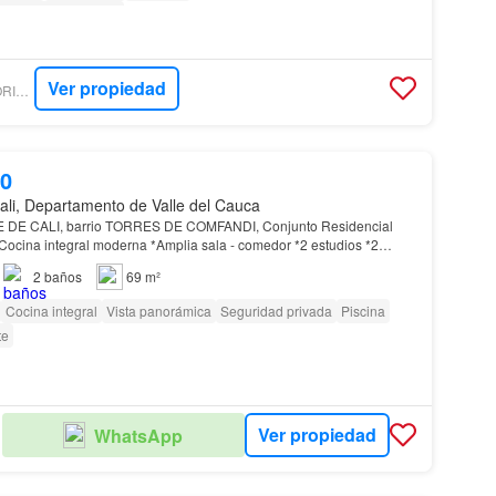
as con discapacidad
Ver propiedad
INMOBILIARIA VICTORIA MOSQUERA
00
ali, Departamento de Valle del Cauca
E DE CALI, barrio TORRES DE COMFANDI, Conjunto Residencial
Cocina integral moderna *Amplia sala - comedor *2 estudios *2
ones *2 baños *Zona de oficios *
Apartamento
…
2
baños
69 m²
Cocina integral
Vista panorámica
Seguridad privada
Piscina
te
Ver propiedad
WhatsApp