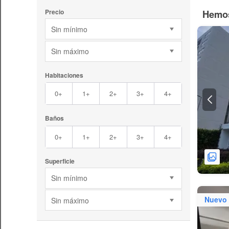
Hemos
Precio
Sin mínimo
Sin máximo
Habitaciones
0+
1+
2+
3+
4+
Baños
0+
1+
2+
3+
4+
Superficie
Sin mínimo
Nuevo
Sin máximo