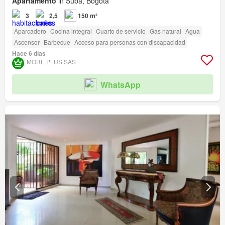
Apartamento
in Suba, Bogotá
3
2,5
150 m²
Aparcadero
Cocina integral
Cuarto de servicio
Gas natural
Agua
Ascensor
Barbecue
Acceso para personas con discapacidad
Hace 6 días
MORE PLUS SAS
WhatsApp