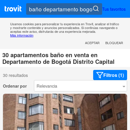
Tus favoritos
Usamos cookies para personalizar tu experiencia en Trovit, analizar el tráfico
y mostrarte contenido y anuncios personalizados. Si continúas navegando o
aceptas este aviso, disfrutarás de una experiencia mejorada.
Más información
ACEPTAR
BLOQUEAR
30 apartamentos baño en venta en
Departamento de Bogotá Distrito Capital
Filtros (1)
30 resultados
Ordenar por