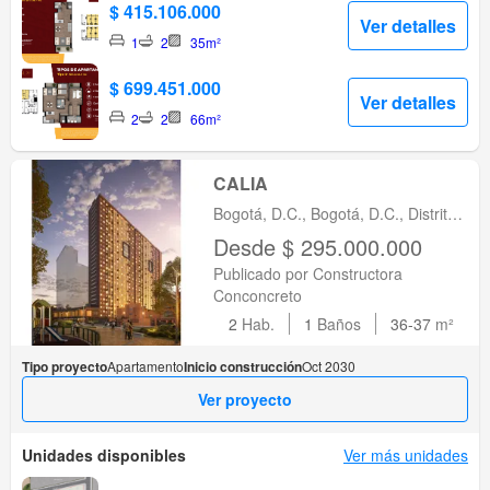
$ 415.106.000
Ver detalles
1
2
35m²
$ 699.451.000
Ver detalles
2
2
66m²
CALIA
Bogotá, D.C., Bogotá, D.C., Distrito
Capital
Desde $ 295.000.000
Publicado por Constructora
Conconcreto
2
Hab.
1
Baños
36-37
m²
Tipo proyecto
Apartamento
Inicio construcción
Oct 2030
Ver proyecto
Unidades disponibles
Ver más unidades