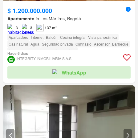
$ 1.200.000.000
Apartamento
in Los Mártires, Bogotá
3
3
137 m²
Aparcadero
Internet
Balcón
Cocina integral
Vista panorámica
Gas natural
Agua
Seguridad privada
Gimnasio
Ascensor
Barbecue
Acceso para personas con discapacidad
Hace 6 días
INTEGRITY INMOBILIARIA S.A.S
WhatsApp