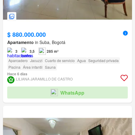
$ 880.000.000
Apartamento
in Suba, Bogotá
3
3,5
285 m²
Aparcadero
Jacuzzi
Cuarto de servicio
Agua
Seguridad privada
Piscina
Área infantil
Sauna
Hace 6 días
LILIANA JARAMILLO DE CASTRO
WhatsApp