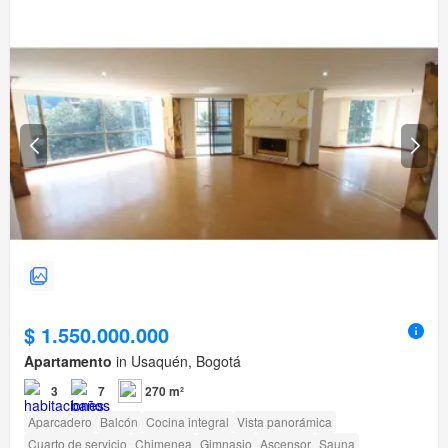
$ 1.550.000.000
Apartamento
in Usaquén, Bogotá
3
7
270 m²
Aparcadero
Balcón
Cocina integral
Vista panorámica
Cuarto de servicio
Chimenea
Gimnasio
Ascensor
Sauna