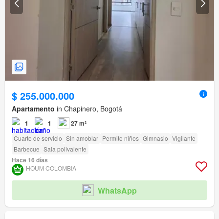
$ 255.000.000
Apartamento
in Chapinero, Bogotá
1
1
27 m²
Cuarto de servicio
Sin amoblar
Permite niños
Gimnasio
Vigilante
Barbecue
Sala polivalente
Hace 16 días
HOUM COLOMBIA
WhatsApp