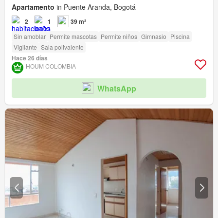
Apartamento
in Puente Aranda, Bogotá
2
1
39 m²
Sin amoblar
Permite mascotas
Permite niños
Gimnasio
Piscina
Vigilante
Sala polivalente
Hace 26 días
HOUM COLOMBIA
WhatsApp