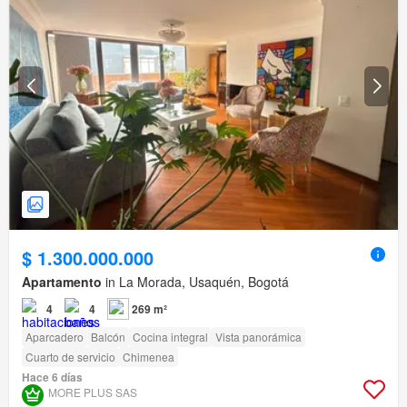
$ 1.300.000.000
Apartamento
in La Morada, Usaquén, Bogotá
4
4
269 m²
Aparcadero
Balcón
Cocina integral
Vista panorámica
Cuarto de servicio
Chimenea
Hace 6 días
MORE PLUS SAS