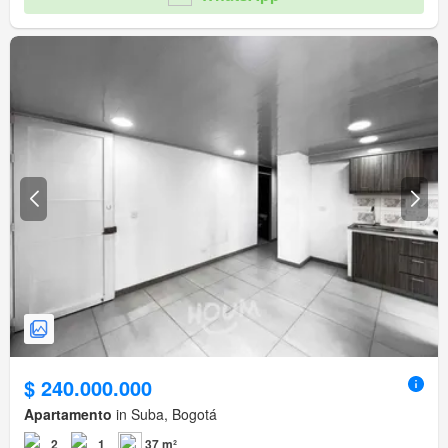
$ 240.000.000
Apartamento
in Suba, Bogotá
2
1
37 m²