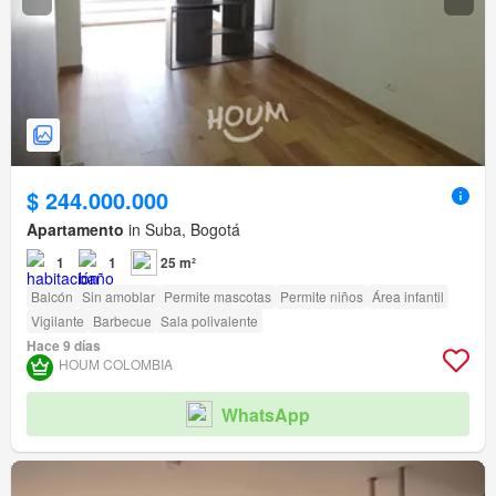
$ 244.000.000
Apartamento
in Suba, Bogotá
1
1
25 m²
Balcón
Sin amoblar
Permite mascotas
Permite niños
Área infantil
Vigilante
Barbecue
Sala polivalente
Hace 9 días
HOUM COLOMBIA
WhatsApp