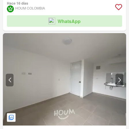
Vigilante
Barbecue
Sala polivalente
Hace 16 días
HOUM COLOMBIA
WhatsApp