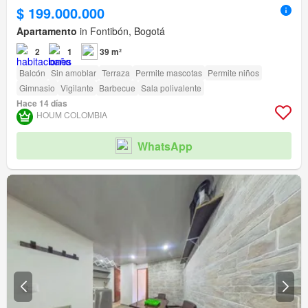
$ 199.000.000
Apartamento
in Fontibón, Bogotá
2
1
39 m²
Balcón
Sin amoblar
Terraza
Permite mascotas
Permite niños
Gimnasio
Vigilante
Barbecue
Sala polivalente
Hace 14 días
HOUM COLOMBIA
WhatsApp