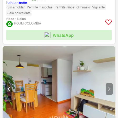
Sin amoblar
Permite mascotas
Permite niños
Gimnasio
Vigilante
Sala polivalente
Hace 16 días
HOUM COLOMBIA
WhatsApp