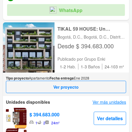
WhatsApp
TIKAL 59 HOUSE: Un
proyecto único en el corazón
Bogotá, D.C., Bogotá, D.C., Distrito
de Bogotá
Capital
Desde $ 394.683.000
Publicado por Grupo Enki
1-2
Hab.
1-3
Baños
24-103
m²
Tipo proyecto
Apartamento
Fecha entrega
Ene 2028
Ver proyecto
Unidades disponibles
Ver más unidades
$ 394.683.000
Ver detalles
1
2
24m²