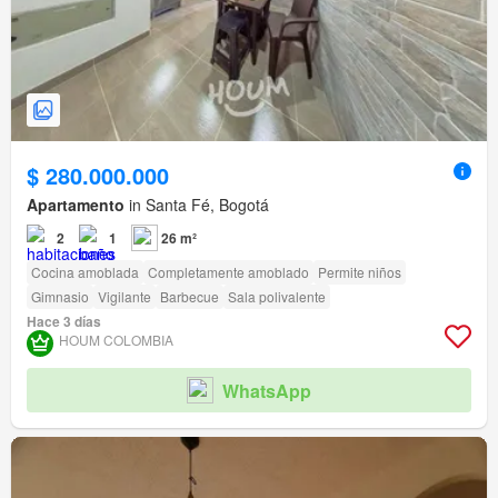
$ 280.000.000
Apartamento
in Santa Fé, Bogotá
2
1
26 m²
Cocina amoblada
Completamente amoblado
Permite niños
Gimnasio
Vigilante
Barbecue
Sala polivalente
Hace 3 días
HOUM COLOMBIA
WhatsApp