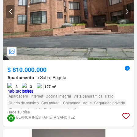
$ 810.000.000
Apartamento
in Suba, Bogotá
3
3
127 m²
Aparcadero
Internet
Cocina integral
Vista panorámica
Patio
Cuarto de servicio
Gas natural
Chimenea
Agua
Seguridad privada
Gimnasio
Área infantil
Ascensor
Jardín
Hace 13 días
Acceso para personas con discapacidad
BLANCA INÉS FARIETA SANCHEZ