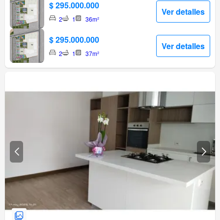
$ 295.000.000
Ver detalles
2
1
36m²
$ 295.000.000
Ver detalles
2
1
37m²