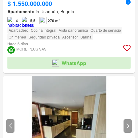
$ 1.550.000.000
Apartamento
in Usaquén, Bogotá
4
5,5
270 m²
Aparcadero
Cocina integral
Vista panorámica
Cuarto de servicio
Chimenea
Seguridad privada
Ascensor
Sauna
Hace 6 días
MORE PLUS SAS
WhatsApp