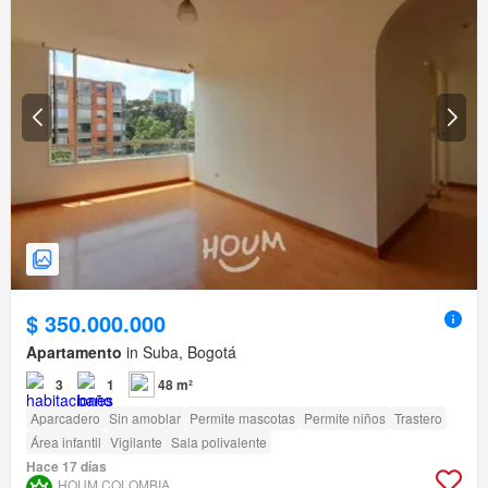
$ 350.000.000
Apartamento
in Suba, Bogotá
3
1
48 m²
Aparcadero
Sin amoblar
Permite mascotas
Permite niños
Trastero
Área infantil
Vigilante
Sala polivalente
Hace 17 días
HOUM COLOMBIA