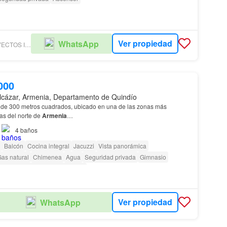
Ver propiedad
WhatsApp
HEREDIA PROYECTOS INMOBILIARIOS SAS
000
lcázar, Armenia, Departamento de Quindío
de 300 metros cuadrados, ubicado en una de las zonas más
las del norte de
Armenia
…
4
baños
Balcón
Cocina integral
Jacuzzi
Vista panorámica
as natural
Chimenea
Agua
Seguridad privada
Gimnasio
ra personas con discapacidad
Ver propiedad
WhatsApp