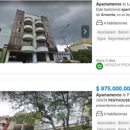
Apartamento
in L
Este tradicional
apar
de
Armenia
, en el 
4
habitaciones
Aparcadero
Balcón
Agua
Seguridad pr
Hace 5 días
$ 975.000.0
Apartamento
in F
VENTA
PENTHOUSE
presentamos este ex
Armenia
, ¡No pierda
4
habitaciones
Aparcadero
Balcón
Gas natural
Agua