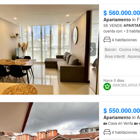
$ 560.000.0
Apartamento
in F
SE VENDE
APARTA
4
habitaciones
Balcón
Cocina integ
Área infantil
Ascens
Hace 5 días
$ 550.000.0
Apartamento
in A
🏡 Casa en Venta 🏡🔹
4
habitaciones