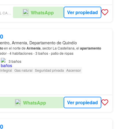
Ver propiedad
WhatsApp
MG RAICES DEL CAFÉ INMOBILIARIA
00
entro, Armenia, Departamento de Quindío
to
en el norte de
Armenia
, sector La Castellana, el
apartamento
consta de: - sala comedor - 4 habitaciones - 3 baños - patio de ropas
3
baños
integral
Gas natural
Seguridad privada
Ascensor
Ver propiedad
WhatsApp
00