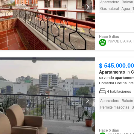
Aparcadero
Balcón
Gas natural
Agua
Seguridad privada
Caseta de vigilancia
Hace 9 días
$ 545.000.0
Apartamento
in C
se vende
apartamen
Comedor Cocina integr
habitaciones con clos
4
habitaciones
Aparcadero
Balcón
Permite mascotas
S
Área infantil
Ascens
Acceso para person
Hace 5 días