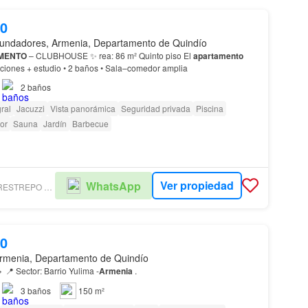
00
undadores, Armenia, Departamento de Quindío
MENTO
– CLUBHOUSE ✨ rea: 86 m² Quinto piso El
apartamento
cuenta con: • 3 habitaciones + estudio • 2 baños • Sala–comedor amplia
2
baños
ral
Jacuzzi
Vista panorámica
Seguridad privada
Piscina
or
Sauna
Jardín
Barbecue
Ver propiedad
WhatsApp
INMOBILIARIA RESTREPO Y VASQUEZ - NUEVO TIPO DE OBJETO DEAL
00
rmenia, Departamento de Quindío
 📍 Sector: Barrio Yulima -
Armenia
.
3
baños
150 m²