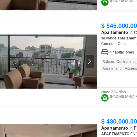
$ 545.000.0
Apartamento
in C
se vende
apartamen
Comedor Cocina integr
habitaciones con clos
4
habitaciones
Balcón
Cocina integ
Área infantil
Ascens
Hace 30+ días
$ 430.000.0
Apartamento
in F
APARTAMENTO
EN 