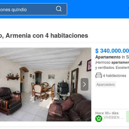
o, Armenia con 4 habitaciones
$ 340.000.0
Apartamento
in S
¡Hermoso
apartamen
4
habitaciones
Aparcadero
Hace 30+ días
VIVEBIEN QUINDÍO