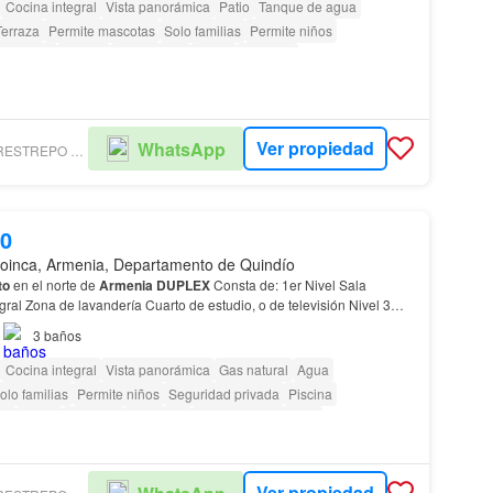
Cocina integral
Vista panorámica
Patio
Tanque de agua
Terraza
Permite mascotas
Solo familias
Permite niños
Gimnasio
Piscina
Área infantil
Jardín
Vigilante
Acceso para personas con discapacidad
Ver propiedad
WhatsApp
INMOBILIARIA RESTREPO Y VASQUEZ - NUEVO TIPO DE OBJETO DEAL
00
oinca, Armenia, Departamento de Quindío
to
en el norte de
Armenia
DUPLEX
Consta de: 1er Nivel Sala
al Zona de lavandería Cuarto de estudio, o de televisión Nivel 3
et de piso a techo La principal con b…
3
baños
Cocina integral
Vista panorámica
Gas natural
Agua
olo familias
Permite niños
Seguridad privada
Piscina
or
Jardín
Vigilante
Barbecue
Caseta de vigilancia
as con discapacidad
Ver propiedad