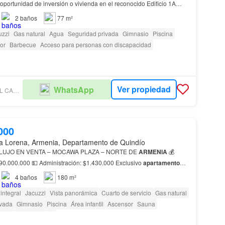
en el sector Fundadores, una zona estratégica de Arme…
2
baños
77 m²
uzzi
Gas natural
Agua
Seguridad privada
Gimnasio
Piscina
or
Barbecue
Acceso para personas con discapacidad
Ver propiedad
WhatsApp
MG RAICES DEL CAFÉ INMOBILIARIA
000
a Lorena, Armenia, Departamento de Quindío
LUJO EN VENTA – MOCAWA PLAZA – NORTE DE
ARMENIA
💰
Precio de venta: $1.190.000.000 💵 Administración: $1.430.000 Exclusivo
apartamento
aza, uno de los edificios más prestigiosos y exclusiv…
4
baños
180 m²
integral
Jacuzzi
Vista panorámica
Cuarto de servicio
Gas natural
ivada
Gimnasio
Piscina
Área infantil
Ascensor
Sauna
as con discapacidad