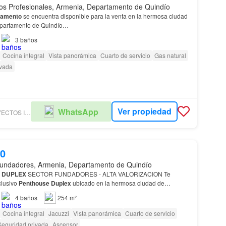
os Profesionales, Armenia, Departamento de Quindío
tamento
se encuentra disponible para la venta en la hermosa ciudad
departamento de Quindío…
3
baños
Cocina integral
Vista panorámica
Cuarto de servicio
Gas natural
ivada
Ver propiedad
WhatsApp
HEREDIA PROYECTOS INMOBILIARIOS SAS
00
undadores, Armenia, Departamento de Quindío
DUPLEX
SECTOR FUNDADORES - ALTA VALORIZACION Te
clusivo
Penthouse
Duplex
ubicado en la hermosa ciudad de
s la oportunidad de tener tu propio pedazo de paraíso en la herm…
4
baños
254 m²
Cocina integral
Jacuzzi
Vista panorámica
Cuarto de servicio
Seguridad privada
Ascensor