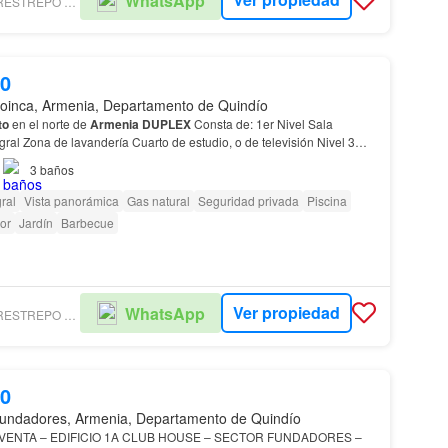
WhatsApp
INMOBILIARIA RESTREPO Y VASQUEZ - NUEVO TIPO DE OBJETO DEAL
00
oinca, Armenia, Departamento de Quindío
to
en el norte de
Armenia
DUPLEX
Consta de: 1er Nivel Sala
al Zona de lavandería Cuarto de estudio, o de televisión Nivel 3
et de piso a techo La principal con b…
3
baños
ral
Vista panorámica
Gas natural
Seguridad privada
Piscina
or
Jardín
Barbecue
Ver propiedad
WhatsApp
INMOBILIARIA RESTREPO Y VASQUEZ - NUEVO TIPO DE OBJETO DEAL
00
undadores, Armenia, Departamento de Quindío
VENTA – EDIFICIO 1A CLUB HOUSE – SECTOR FUNDADORES –