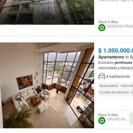
Hace 5 días
$ 1.050.000.
Apartamento
in A
Exclusivo
penthouse
valorizadas y tranqui
4
habitaciones
Aparcadero
Internet
Cuarto de servicio
G
Ascensor
Acceso pa
Hace 5 días
GRUPO VALOREM