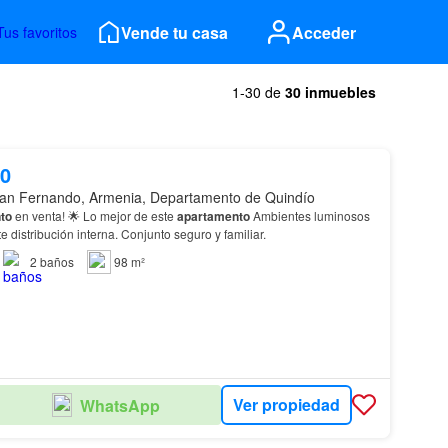
Vende tu casa
Acceder
Tus favoritos
1-30 de
30 inmuebles
00
an Fernando, Armenia, Departamento de Quindío
to
en venta! 🌟 Lo mejor de este
apartamento
Ambientes luminosos
y ventilados. Excelente distribución interna. Conjunto seguro y familiar.
2
baños
98 m²
Ver propiedad
WhatsApp