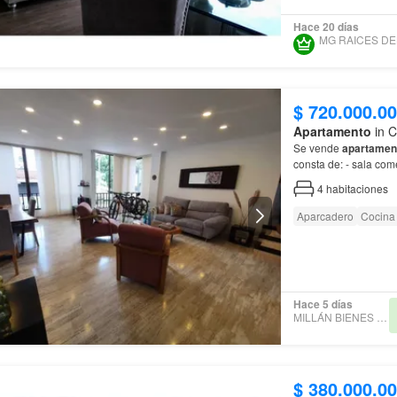
Hace 20 días
$ 720.000.0
Apartamento
in C
Se vende
apartamen
4
habitaciones
Aparcadero
Cocina 
Hace 5 días
MILLÁN BIENES RAÍCES
$ 380.000.0