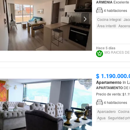
ARMENIA
Excelente oportunidad de inversión o vivienda en el reconocido Edificio 1A
Club House, ubicado 
4
habitaciones
Cocina integral
Jac
Área infantil
Ascens
Hace 5 días
$ 1.190.000.
Apartamento
in L
APARTAMENTO
DE 
ubicado en Mocawa Pl
4
habitaciones
Aparcadero
Cocina 
Agua
Seguridad pr
Acceso para person