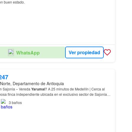
en buen estado.
Ver propiedad
WhatsApp
247
 Norte, Departamento de Antioquia
en Sajonia – Vereda
Yarumal
? A 25 minutos de Medellín | Cerca al
osa finca independiente ubicada en el exclusivo sector de Sajonia,
y cerca del…
3
baños