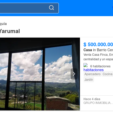
quia
 Yarumal
$ 500.000.0
Casa
in Barrio Ce
Venta Casa Finca, E
centralidad y un espa
6
habitaciones
Aparcadero
Cocina 
Jardín
Hace 4 días
GRUPO INMOBILIARIO S