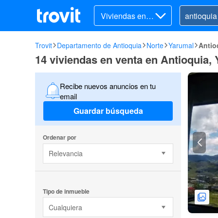
Viviendas en v
enta
Trovit
Departamento de Antioquia
Norte
Yarumal
Antio
14 viviendas en venta en Antioquia,
Recibe nuevos anuncios en tu
email
Guardar búsqueda
Ordenar por
Relevancia
Tipo de inmueble
Cualquiera