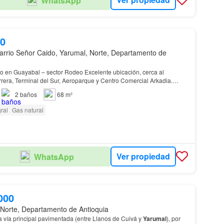
WhatsApp
00
arrio Señor Caido, Yarumal, Norte, Departamento de
 en Guayabal – sector Rodeo Excelente ubicación, cerca al
rera, Terminal del Sur, Aeroparque y Centro Comercial Arkadia.
inmueble: Área: 68 m² 3 habitaciones con c…
2
baños
68 m²
ral
Gas natural
Ver propiedad
WhatsApp
000
 Norte, Departamento de Antioquia
a vía principal pavimentada (entre Llanos de Cuivá y
Yarumal
), por