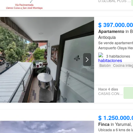
D.GLOBAL PLUS REALTY
$ 397.000.0
Apartamento
in B
Antioquia
Se vende apartamento
Aeropuerto Olaya Her
Características del 
3
habitaciones
Balcón
Cocina integ
Hace 4 días
CASAS CONFORT
$ 1.250.000.
Finca
in Yarumal,
Ubicada a 6 kms de l