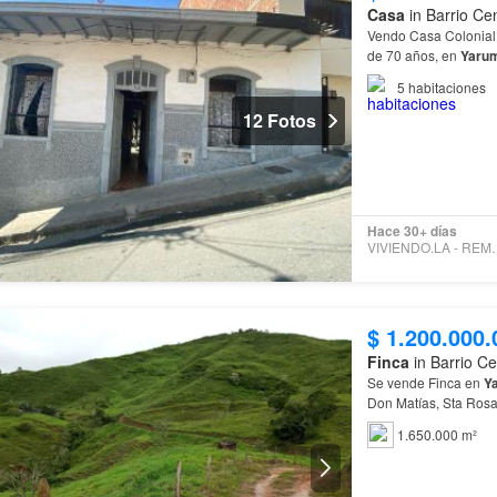
Casa
in Barrio Ce
Vendo Casa Colonial
de 70 años, en
Yaru
municipio al norte d
5
habitaciones
12 Fotos
Hace 30+ días
VIVIENDO.LA
$ 1.200.000.
Finca
in Barrio Ce
Se vende Finca en
Y
Don Matías, Sta Ros
1.650.000 m²