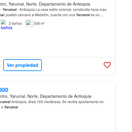
ntro, Yarumal, Norte, Departamento de Antioquia
 -
Yarumal
- Antioquia La casa estilo colonial, construida hace mas
mal
, pueblo cercano a Medellín, cuenta con una
Yarumal
es un
e Medellín, en sector montañoso, ubica…
2
baños
208 m²
Ver propiedad
 - REMAX FOCUS
000
ntro, Yarumal, Norte, Departamento de Antioquia
arumal
Antioquia. Área 165 Hectáreas. Se recibe apartamento en
a o
Yarumal