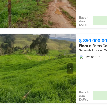
Hace 4
días
KAFYL
$ 850.000.0
Finca
in Barrio Ce
Se vende Finca en
Y
120.000 m²
Hace 4
días
KAFYL