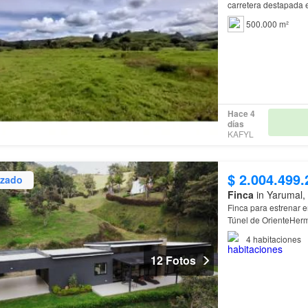
carretera destapada 
500.000 m²
Hace 4
días
KAFYL
$ 2.004.499.
izado
Finca
in Yarumal,
Finca para estrenar 
Túnel de OrienteHerm
vereda
Yarumal
, mu
4
habitaciones
12 Fotos