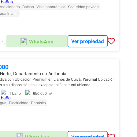
ondicionado
Balcón
Vista panorámica
Seguridad privada
rea infantil
Ver propiedad
WhatsApp
GRUPO TECHO PROPIEDAD RAIZ
000
 Norte, Departamento de Antioquia
tiva con Ubicación Premium en Llanos de Cuivá,
Yarumal
Ubicación
a su disposición esta excepcional finca rural ubicada
el corazón de la cuenca lechera del Norte de…
1
baño
650.000 m²
gua
Electricidad
Depósito
Ver propiedad