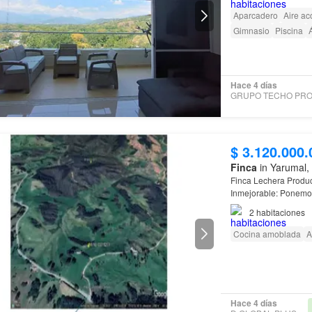
Aparcadero
Aire ac
Gimnasio
Piscina
Á
Hace 4 días
$ 3.120.000.
Finca
in Yarumal,
Finca Lechera Produc
Inmejorable: Ponemos 
estratégicamente en 
2
habitaciones
Cocina amoblada
A
Hace 4 días