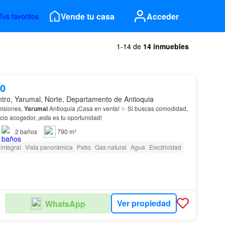
Vende tu casa
Acceder
Tus favoritos
1-14 de
14 inmuebles
00
ntro, Yarumal, Norte, Departamento de Antioquia
misiones,
Yarumal
Antioquia ¡Casa en venta! ✨ Si buscas comodidad,
cio acogedor, ¡esta es tu oportunidad!
2
baños
790 m²
integral
Vista panorámica
Patio
Gas natural
Agua
Electricidad
Ver propiedad
WhatsApp
ALEM