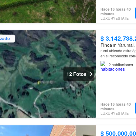
Hace 16 horas 40
minutos
LUXURYESTATE
$ 3.142.738.
izado
Finca
in Yarumal,
rural ubicada estraté
en el reconocido cor
2
habitaciones
12 Fotos
Hace 16 horas 40
minutos
LUXURYESTATE
$ 500.000.0