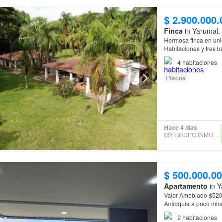
$ 2.900.000.
Finca
in Yarumal,
Hermosa finca en uni
Habitaciones y tres b
4
habitaciones
Piscina
Hace 4 días
MY GRUPO INMOBILIARIO
$ 500.000.0
Apartamento
in Y
Valor Amoblado $520
Antioquia a poco minu
con aire acondiciona
2
habitaciones