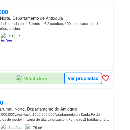
000
 Norte, Departamento de Antioquia
dad cerrada en el Suroeste. 6.2 cuadras, 400 m de casa con 4
años, piscina
3,5
baños
Ver propiedad
WhatsApp
00
arumal, Norte, Departamento de Antioquia
.000.000Valor vacío $500.000.000Apartamento en Santa Fé de
tos de medellín, zona de alta valorización. 76 metros2 habitaciones
do, baño y vestierBaño socialCocina ab…
3
baños
76 m²